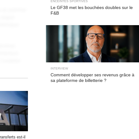
ENCEINTES SPORTIVES
Le GF38 met les bouchées doubles sur le
 at, pulvinar
F&B
, augue
elerisque
Maecenas
elementum
 Curabitur
INTERVIEW
Comment développer ses revenus grâce à
sa plateforme de billetterie ?
ate magna at,
icitudin,
agna
nsferts est-il