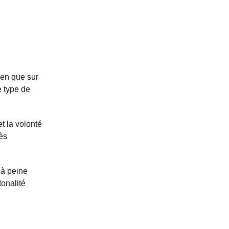
ien que sur
e type de
t la volonté
ès
 à peine
onalité