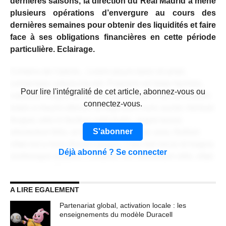
dernières saisons, la direction du Real Madrid a mené
plusieurs opérations d’envergure au cours des
dernières semaines pour obtenir des liquidités et faire
face à ses obligations financières en cette période
particulière. Eclairage.
Contenu de l'article... Lorem ipsum dolor sit amet,
consectetur adipiscing elit. Praesent vel tortor facilisis,
CONTENU RÉSERVÉ AUX
Pour lire l'intégralité de cet article, abonnez-vous ou
vulputate magna at, pulvinar arcu. Maecenas sollicitudin
ABONNÉS
connectez-vous.
turpis a mauris ultrices, ac dignissim nunc auctor. Aenean
feugiat, odio in facilisis sollicitudin, augue lectus
S'abonner
elementum felis, ut lacinia nulla urna ac urna. Nullam
vitae est a risus dictum congue. Cras non lacus id magna
Déjà abonné ? Se connecter
scelerisque sodales. Curabitur non fermentum odio, vitae
accumsan odio.
A LIRE EGALEMENT
Lorem ipsum dolor sit amet, consectetur adipiscing elit.
Praesent vel tortor facilisis, vulputate magna at, pulvinar
Partenariat global, activation locale : les
arcu. Maecenas sollicitudin turpis a mauris ultrices, ac
enseignements du modèle Duracell