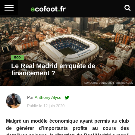
ACCUEIL
ARTICLES
ADHÉSION
SE
EMPLOI
BOITE
PREMIUM
PREMIUM
CONNECTER
À
OUTILS
ECO
Le Real Madrid en quête de
financement ?
SONGQUAN DENG / SHUTTERSTOCK.COM
Par
Anthony Alyce
Publie le
12 juin 2020
Malgré un modèle économique ayant permis au club
de générer d’importants profits au cours des