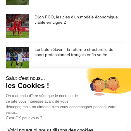
sollicitudin, augue lectus elementum felis, ut lacinia nulla
urna ac urna. Nullam vitae est a risus dictum congue.
Dijon FCO, les clés d’un modèle économique
Cras non lacus id magna scelerisque sodales. Curabitur
viable en Ligue 2
non fermentum odio, vitae accumsan odio.
Contenu masqué de l'article... Lorem ipsum dolor sit
amet, consectetur adipiscing elit. Praesent vel tortor
Loi Lafon-Savin : la réforme structurelle du
facilisis, vulputate magna at, pulvinar arcu. Maecenas
sport professionnel français enfin votée
sollicitudin turpis a mauris ultrices, ac dignissim nunc
auctor. Aenean feugiat, odio in facilisis sollicitudin, augue
lectus elementum felis, ut lacinia nulla urna ac urna.
Nullam vitae est a risus dictum congue. Cras non lacus id
magna scelerisque sodales. Curabitur non fermentum
odio, vitae accumsan odio.
Pour toute demande d'information ou de désabonnement :
sav@ecofoot.fr