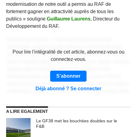
modernisation de notre outil a permis au RAF de
fortement gagner en attractivité auprès de tous les
publics » souligne
Guillaume Laurens
, Directeur du
Développement du RAF.
Contenu de l'article... Lorem ipsum dolor sit amet,
consectetur adipiscing elit. Praesent vel tortor facilisis,
CONTENU RÉSERVÉ AUX
Pour lire l'intégralité de cet article, abonnez-vous ou
vulputate magna at, pulvinar arcu. Maecenas sollicitudin
ABONNÉS
connectez-vous.
turpis a mauris ultrices, ac dignissim nunc auctor. Aenean
feugiat, odio in facilisis sollicitudin, augue lectus
S'abonner
elementum felis, ut lacinia nulla urna ac urna. Nullam
vitae est a risus dictum congue. Cras non lacus id magna
Déjà abonné ? Se connecter
scelerisque sodales. Curabitur non fermentum odio, vitae
accumsan odio.
A LIRE EGALEMENT
Lorem ipsum dolor sit amet, consectetur adipiscing elit.
Praesent vel tortor facilisis, vulputate magna at, pulvinar
Le GF38 met les bouchées doubles sur le
arcu. Maecenas sollicitudin turpis a mauris ultrices, ac
F&B
dignissim nunc auctor. Aenean feugiat, odio in facilisis