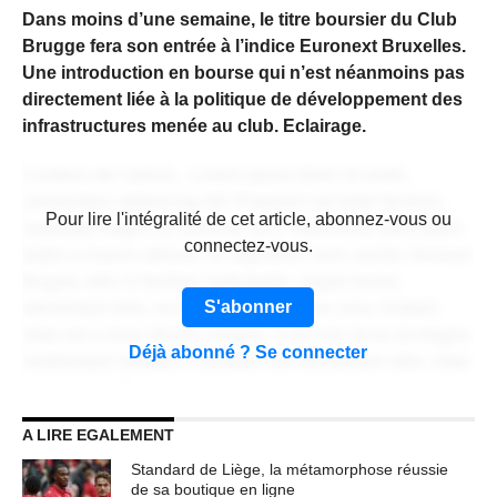
Dans moins d’une semaine, le titre boursier du Club
Brugge fera son entrée à l’indice Euronext Bruxelles.
Une introduction en bourse qui n’est néanmoins pas
directement liée à la politique de développement des
infrastructures menée au club. Eclairage.
Contenu de l'article... Lorem ipsum dolor sit amet,
consectetur adipiscing elit. Praesent vel tortor facilisis,
CONTENU RÉSERVÉ AUX
Pour lire l'intégralité de cet article, abonnez-vous ou
vulputate magna at, pulvinar arcu. Maecenas sollicitudin
ABONNÉS
connectez-vous.
turpis a mauris ultrices, ac dignissim nunc auctor. Aenean
feugiat, odio in facilisis sollicitudin, augue lectus
S'abonner
elementum felis, ut lacinia nulla urna ac urna. Nullam
vitae est a risus dictum congue. Cras non lacus id magna
Déjà abonné ? Se connecter
scelerisque sodales. Curabitur non fermentum odio, vitae
accumsan odio.
A LIRE EGALEMENT
Lorem ipsum dolor sit amet, consectetur adipiscing elit.
Praesent vel tortor facilisis, vulputate magna at, pulvinar
Standard de Liège, la métamorphose réussie
arcu. Maecenas sollicitudin turpis a mauris ultrices, ac
de sa boutique en ligne