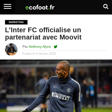
ACCUEIL
ARTICLES
ADHÉSION
SE
EMPLOI
BOITE
MARKETING
PREMIUM
PREMIUM
CONNECTER
À
L’Inter FC officialise un
OUTILS
partenariat avec Moovit
Par
Anthony Alyce
Publie le
4 février 2019