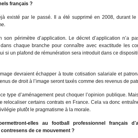
els français ?
éjà existé par le passé. Il a été supprimé en 2008, durant l
me.
on son périmètre d’application. Le décret d’application n’a p
s dans chaque branche pour connaître avec exactitude les co
i si un plafond de rémunération sera introduit dans ce dispositif
image devraient échapper à toute cotisation salariale et patron
venus de droit à l’image seront taxés comme des revenus de pat
e type d’aménagement peut choquer l’opinion publique. Mais 
de relocaliser certains contrats en France. Cela va donc entraîn
rivilégie plutôt le pragmatisme à la morale.
ettront-elles au football professionnel français d’a
s à contresens de ce mouvement ?