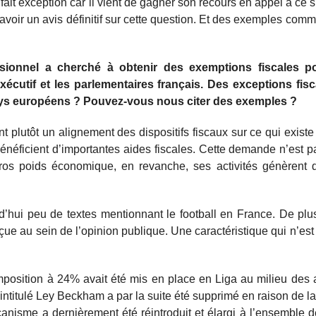
fait exception car il vient de gagner son recours en appel à ce su
avoir un avis définitif sur cette question. Et des exemples comm
ssionnel a cherché à obtenir des exemptions fiscales po
xécutif et les parlementaires français. Des exceptions fisc
 pays européens ? Pouvez-vous nous citer des exemples ?
 plutôt un alignement des dispositifs fiscaux sur ce qui existe
éficient d’importantes aides fiscales. Cette demande n’est pas
gros poids économique, en revanche, ses activités génèrent d
hui peu de textes mentionnant le football en France. De plu
rçue au sein de l’opinion publique. Une caractéristique qui n’est
position à 24% avait été mis en place en Liga au milieu des
 intitulé Ley Beckham a par la suite été supprimé en raison de la
écanisme a dernièrement été réintroduit et élargi à l’ensemble 