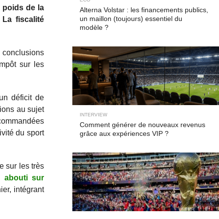
 poids de la
Alterna Volstar : les financements publics,
un maillon (toujours) essentiel du
La fiscalité
modèle ?
s conclusions
mpôt sur les
un déficit de
sions au sujet
INTERVIEW
es commandées
Comment générer de nouveaux revenus
vité du sport
grâce aux expériences VIP ?
 sur les très
a abouti sur
er, intégrant