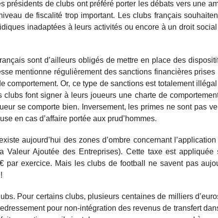
les présidents de clubs ont préféré porter les débats vers une am
niveau de fiscalité trop important. Les clubs français souhaite
idiques inadaptées à leurs activités ou encore à un droit social 
français sont d’ailleurs obligés de mettre en place des dispositi
resse mentionne régulièrement des sanctions financières prises 
de comportement. Or, ce type de sanctions est totalement illéga
les clubs font signer à leurs joueurs une charte de comportemen
oueur se comporte bien. Inversement, les primes ne sont pas v
 cause en cas d’affaire portée aux prud’hommes.
l existe aujourd’hui des zones d’ombre concernant l’application
 Valeur Ajoutée des Entreprises). Cette taxe est appliquée s
 € par exercice. Mais les clubs de football ne savent pas aujou
!
lubs. Pour certains clubs, plusieurs centaines de milliers d’euro
redressement pour non-intégration des revenus de transfert dans