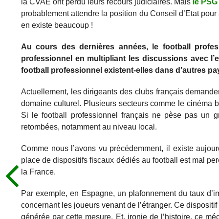
la CVAE ont perdu leurs recours judiciaires. Mais
le PSG
probablement attendre la position du Conseil d’Etat pour 
en existe beaucoup !
Au cours des dernières années, le football profe
professionnel en multipliant les discussions avec l’e
football professionnel existent-elles dans d’autres
Actuellement, les dirigeants des clubs français demandent
domaine culturel. Plusieurs secteurs comme le cinéma bén
Si le football professionnel français ne pèse pas un 
retombées, notamment au niveau local.
Comme nous l’avons vu précédemment, il existe aujourd’
place de dispositifs fiscaux dédiés au football est mal pe
la France.
Par exemple, en Espagne, un plafonnement du taux d’im
concernant les joueurs venant de l’étranger. Ce dispositif
générée par cette mesure. Et, ironie de l’histoire, ce m