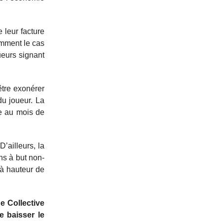
 leur facture
amment le cas
ueurs signant
être exonérer
du joueur. La
ée au mois de
’ailleurs, la
ns à but non-
 à hauteur de
e Collective
e baisser le