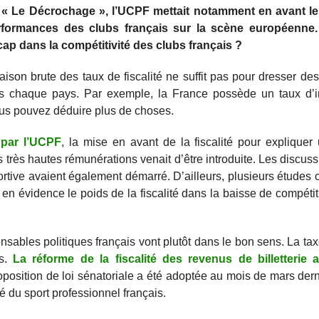
 « Le Décrochage », l’UCPF mettait notamment en avant le
rformances des clubs français sur la scène européenne. 
cap dans la compétitivité des clubs français ?
aison brute des taux de fiscalité ne suffit pas pour dresser de
dans chaque pays. Par exemple, la France possède un taux d’i
ous pouvez déduire plus de choses.
 par l’UCPF
, la mise en avant de la fiscalité pour expliquer 
es très hautes rémunérations venait d’être introduite. Les discus
 sportive avaient également démarré. D’ailleurs, plusieurs étud
n évidence le poids de la fiscalité dans la baisse de compétiti
ables politiques français vont plutôt dans le bon sens. La taxe
ns.
La réforme de la fiscalité des revenus de billetterie 
position de loi sénatoriale a été adoptée au mois de mars derni
té du sport professionnel français.