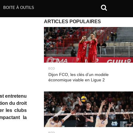
BOITE À OUTILS
ARTICLES POPULAIRES
ECO
Dijon FCO, les clés d’un modèle
économique viable en Ligue 2
est entretenu
tion du droit
er les clubs
mpactant la
ECO