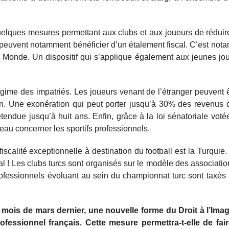
quelques mesures permettant aux clubs et aux joueurs de réduire
s peuvent notamment bénéficier d’un étalement fiscal. C’est not
 Monde. Un dispositif qui s’applique également aux jeunes jo
gime des impatriés. Les joueurs venant de l’étranger peuvent 
ion. Une exonération qui peut porter jusqu’à 30% des revenus 
étendue jusqu’à huit ans. Enfin, grâce à la loi sénatoriale vot
veau concerner les sportifs professionnels.
calité exceptionnelle à destination du football est la Turquie. D
l ! Les clubs turcs sont organisés sur le modèle des associatio
professionnels évoluant au sein du championnat turc sont taxés
 mois de mars dernier, une nouvelle forme du Droit à l’Imag
ofessionnel français. Cette mesure permettra-t-elle de fair