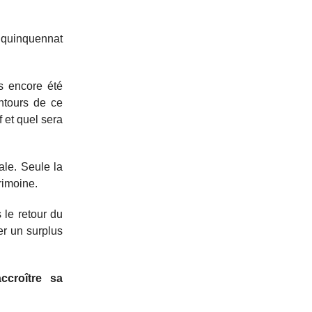
e quinquennat
as encore été
ntours de ce
 et quel sera
ale. Seule la
rimoine.
le retour du
er un surplus
ccroître sa