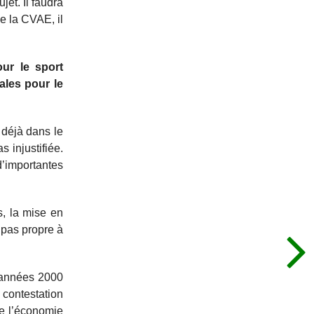
jet. Il faudra
e la CVAE, il
ur le sport
ales pour le
 déjà dans le
 injustifiée.
’importantes
s, la mise en
 pas propre à
 années 2000
 contestation
de l’économie