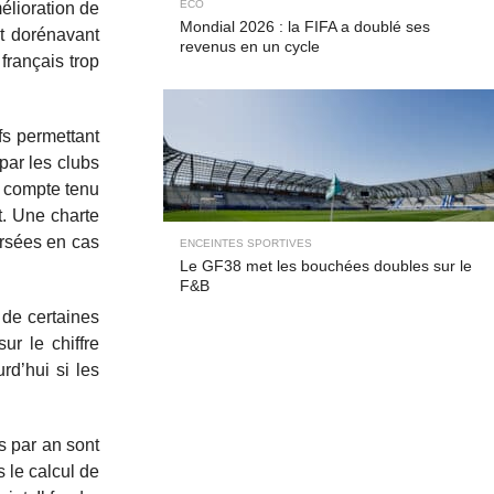
ECO
élioration de
Mondial 2026 : la FIFA a doublé ses
nt dorénavant
revenus en un cycle
français trop
fs permettant
par les clubs
l compte tenu
t. Une charte
ersées en cas
ENCEINTES SPORTIVES
Le GF38 met les bouchées doubles sur le
F&B
 de certaines
ur le chiffre
rd’hui si les
s par an sont
 le calcul de