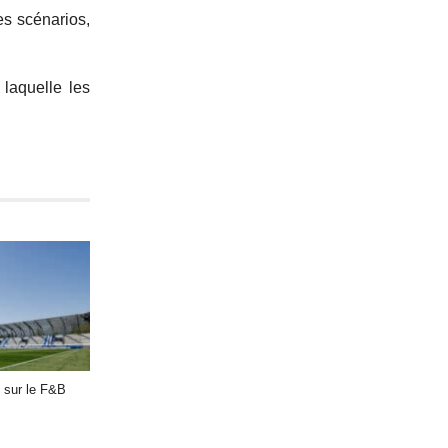
es scénarios,
laquelle les
 sur le F&B