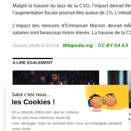
Malgré la hausse du taux de la CSG, l’impact devrait être
l’augmentation fiscale pourrait être autour de 1%. L’int
L’impact des mesures d’Emmanuel Macron devrait même ê
salaires sont beaucoup moins élevés. La hausse de la CSG 
Source photo à la Une :
Wikipedia.org
–
CC BY-SA 4.0
A LIRE EGALEMENT
Droits TV internationaux : comment la Ligue 1
Comment déve
peut-elle enfin changer de dimension ?
plateforme de b