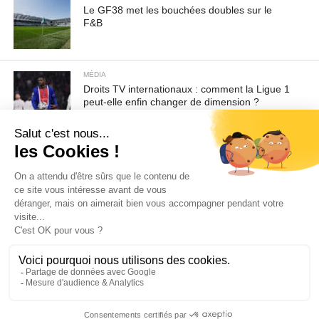
Le GF38 met les bouchées doubles sur le
F&B
MÉDIA
Droits TV internationaux : comment la Ligue 1
peut-elle enfin changer de dimension ?
Pour toute demande d'information ou de désabonnement :
sav@ecofoot.fr
ACCUEIL
CGU / CGV
A PROPOS
CONTACT
COOKIES