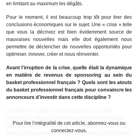
en limitant au maximum les dégâts.
Pour le moment, il est beaucoup trop tôt pour tirer des
conclusions économiques sur le sujet. Une « crise » telle
que vous la décrivez est bien évidemment source de
mauvaises nouvelles mais elle doit également nous
permettre de déclencher de nouvelles opportunités pour
optimiser, innover, créer et nous réinventer.
Avant l’irruption de la crise, quelle était la dynamique
en matière de revenus de sponsoring au sein du
basket professionnel français ? Quels sont les atouts
du basket professionnel français pour convaincre les
annonceurs d’investir dans cette discipline ?
Contenu de l'article... Lorem ipsum dolor sit amet,
consectetur adipiscing elit. Praesent vel tortor facilisis,
CONTENU RÉSERVÉ AUX
Pour lire l'intégralité de cet article, abonnez-vous ou
vulputate magna at, pulvinar arcu. Maecenas sollicitudin
ABONNÉS
connectez-vous.
turpis a mauris ultrices, ac dignissim nunc auctor. Aenean