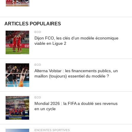
auctor. Aenean feugiat, odio in facilisis sollicitudin, augue
lectus elementum felis, ut lacinia nulla urna ac urna.
Nullam vitae est a risus dictum congue. Cras non lacus id
magna scelerisque sodales. Curabitur non fermentum
ARTICLES POPULAIRES
odio, vitae accumsan odio.
ECO
Dijon FCO, les clés d’un modèle économique
viable en Ligue 2
ECO
Alterna Volstar : les financements publics, un
maillon (toujours) essentiel du modèle ?
ECO
Mondial 2026 : la FIFA a doublé ses revenus
en un cycle
ENCEINTES SPORTIVES