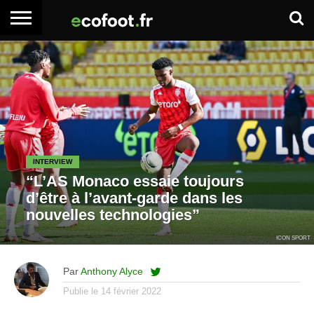
ACCUEIL
ARTICLES
ADHÉSION
SE
EMPLOI
BOITE
PREMIUM
PREMIUM
CONNECTER
À
OUTILS
INTERVIEW
“L’AS Monaco essaie toujours
d’être à l’avant-garde dans les
nouvelles technologies”
ICON SPORT
Par
Anthony Alyce
Publie le
14 février 2022