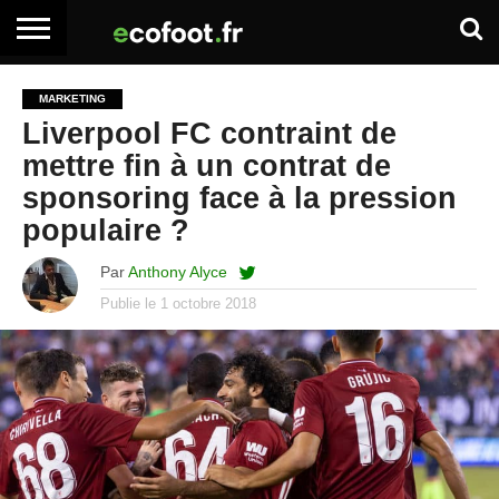
ACCUEIL
ARTICLES
ADHÉSION
SE
EMPLOI
BOITE
MARKETING
PREMIUM
PREMIUM
CONNECTER
À
Liverpool FC contraint de
OUTILS
mettre fin à un contrat de
sponsoring face à la pression
populaire ?
Par
Anthony Alyce
Publie le
1 octobre 2018