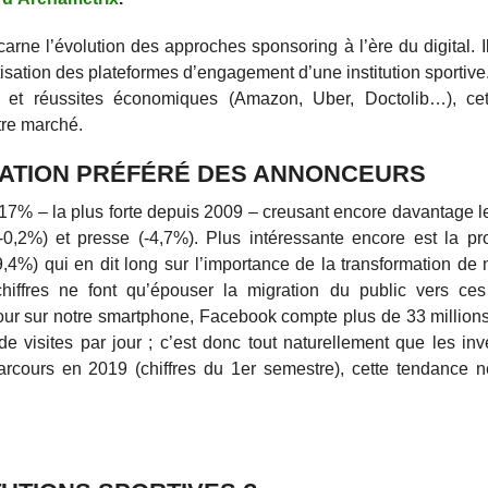
ne l’évolution des approches sponsoring à l’ère du digital. I
isation des plateformes d’engagement d’une institution sportive.
 et réussites économiques (Amazon, Uber, Doctolib…), ce
tre marché.
CATION PRÉFÉRÉ DES ANNONCEURS
 17% – la plus forte depuis 2009 – creusant encore davantage le
-0,2%) et presse (-4,7%). Plus intéressante encore est la p
+9,4%) qui en dit long sur l’importance de la transformation de
iffres ne font qu’épouser la migration du public vers ces
our sur notre smartphone, Facebook compte plus de 33 millio
e visites par jour ; c’est donc tout naturellement que les in
-parcours en 2019 (chiffres du 1er semestre), cette tendance n