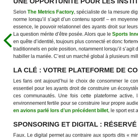
UNE OPPORTUNITÉ POUR LES INSTI
Selon
The Metrics Factory
, spécialiste de la mesure d
norme lorsqu’il s’agit d’un contenu sportif – en moyenne 
essence, le pouvoir relationnel des ayants droit sur l
La question mérite d’être posée. Alors que le
Sports Inn
en quête d’identité, toujours plus connecté et donc forte
traditionnels en pole position, notamment lorsqu’il s’agit 
habiller la mariée. C’est un marché global à plusieurs mil
LA CLÉ : VOTRE PLATEFORME DE C
Les fans ont aujourd’hui le choix de consommer le conte
essentiel pour les ayants droit de construire un écosystè
ces communautés. Une fois cette plateforme active, l
environnement fertile pour se construire leur propre audie
en avions parlé lors d’un précédent billet
, le sport est
SPONSORING ET DIGITAL : RÉSERVÉ 
Faux. Le digital permet au contraire aux sports dits « mi