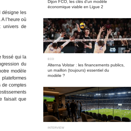
Dijon FCO, les clés d’un modèle
économique viable en Ligue 2
l désigne les
 A l’heure où
t univers de
 fossé qui la
ECO
rogression du
Alterna Volstar : les financements publics,
un maillon (toujours) essentiel du
 notre modèle
modèle ?
 plateformes
ns de comptes
vestissements
e faisait que
INTERVIEW