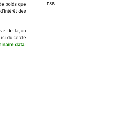
F&B
 de poids que
d’intérêt des
ive de façon
 ici du cercle
inaire-data-