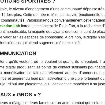
TUTIONS SPORTIVES ?
igitale, le niveau d’engagement d’une communauté dépasse très
12 fois plus. Cette donnée reflète l’attractivité émotionnelle du
eurs communautés. Valorisons-nous convenablement cet engagem
ovation Lab
introduit le concept de Fluid Fan, à la recherche d
ment monétisable, la majorité des ayants droit continuent de plac
de valoriser les espaces de sponsoring. Alors non, le digital n’es
lions d’euros qui attend sagement d’être exploité.
OMMUNICATION
nu qu’ils veulent, où ils veulent et quand ils le veulent. Il 
me digital produisant les points de contact suffisants pour capt
a monétisation se fait naturellement auprès d’annonceurs pr
nce et générer du lead par l’activation d’une cible fortement qu
 aujourd’hui une plateforme, qu’il convient de monétiser à sa just
AUX « GROS » ?
neurs » d’aiguiser leurs lames sur un autre combat que celui de