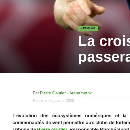
- TRIBUNE
La cro
passera
Par
Pierre Gautier - Arenametrix
Publie le
23 janvier 2020
L’évolution des écosystèmes numériques et la 
communautés doivent permettre aux clubs de fortem
Tribune de
Pierre Gautier
, Responsable Marché Spor