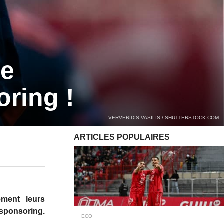
le
oring !
VERVERIDIS VASILIS / SHUTTERSTOCK.COM
ARTICLES POPULAIRES
ement leurs
sponsoring.
ECO