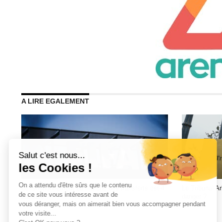
A LIRE EGALEMENT
Le fonctionnement du marché des transferts est-il
Le Tribunal Ar
menacé ?
danger ?