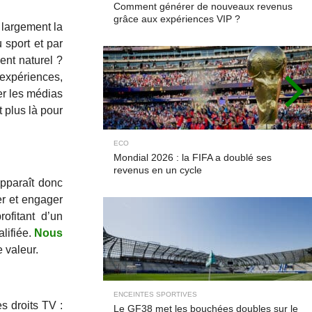
Comment générer de nouveaux revenus
grâce aux expériences VIP ?
 largement la
 sport et par
ent naturel ?
’expériences,
er les médias
t plus là pour
ECO
Mondial 2026 : la FIFA a doublé ses
revenus en un cycle
apparaît donc
er et engager
ofitant d’un
alifiée.
Nous
e valeur.
ENCEINTES SPORTIVES
s droits TV :
Le GF38 met les bouchées doubles sur le