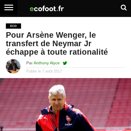
ACCUEIL
ARTICLES
ADHÉSION
SE
EMPLOI
BOITE
ECO
PREMIUM
PREMIUM
CONNECTER
À
Pour Arsène Wenger, le
OUTILS
transfert de Neymar Jr
échappe à toute rationalité
Par
Anthony Alyce
Publie le
7 août 2017