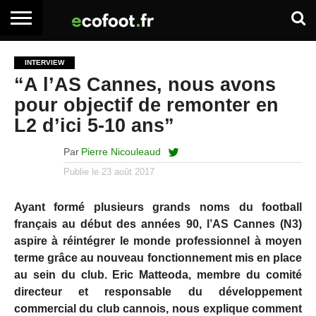
ACCUEIL
ARTICLES
ADHÉSION
SE
EMPLOI
BOITE
INTERVIEW
PREMIUM
PREMIUM
CONNECTER
À
“A l’AS Cannes, nous avons
OUTILS
pour objectif de remonter en
L2 d’ici 5-10 ans”
Par
Pierre Nicouleaud
Publie le
23 août 2017
Ayant formé plusieurs grands noms du football
français au début des années 90, l’AS Cannes (N3)
aspire à réintégrer le monde professionnel à moyen
terme grâce au nouveau fonctionnement mis en place
au sein du club. Eric Matteoda, membre du comité
directeur et responsable du développement
commercial du club cannois, nous explique comment