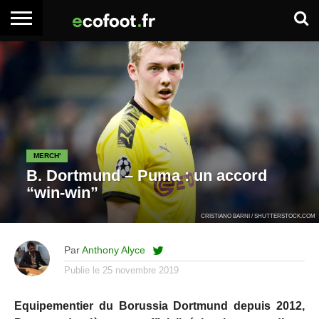
ACCUEIL
ARTICLES
ADHÉSION
SE
EMPLOI
BOITE
PREMIUM
PREMIUM
CONNECTER
À
OUTILS
MERCH'
B. Dortmund – Puma : un accord
“win-win”
CRISTIANO BARNI / SHUTTERSTOCK.COM
Par
Anthony Alyce
Publie le
25 novembre 2019
Equipementier du Borussia Dortmund depuis 2012,