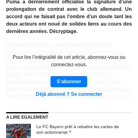
Puma a dernièrement officialisé la signature d’une
prolongation de contrat avec le club allemand. Un
accord qui ne faisait pas l’ombre d’un doute tant les
deux acteurs ont noué de solides liens au cours des
dernières années. Décryptage.
Contenu de l'article... Lorem ipsum dolor sit amet,
consectetur adipiscing elit. Praesent vel tortor facilisis,
CONTENU RÉSERVÉ AUX
Pour lire l'intégralité de cet article, abonnez-vous ou
vulputate magna at, pulvinar arcu. Maecenas sollicitudin
ABONNÉS
connectez-vous.
turpis a mauris ultrices, ac dignissim nunc auctor. Aenean
feugiat, odio in facilisis sollicitudin, augue lectus
S'abonner
elementum felis, ut lacinia nulla urna ac urna. Nullam
vitae est a risus dictum congue. Cras non lacus id magna
Déjà abonné ? Se connecter
scelerisque sodales. Curabitur non fermentum odio, vitae
accumsan odio.
A LIRE EGALEMENT
Lorem ipsum dolor sit amet, consectetur adipiscing elit.
Praesent vel tortor facilisis, vulputate magna at, pulvinar
Le FC Bayern prêt à rebattre les cartes de
arcu. Maecenas sollicitudin turpis a mauris ultrices, ac
son actionnariat ?