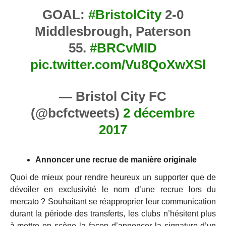
GOAL:
#BristolCity
2-0
Middlesbrough, Paterson
55.
#BRCvMID
pic.twitter.com/Vu8QoXwXSl
— Bristol City FC
(@bcfctweets)
2 décembre
2017
Annoncer une recrue de manière originale
Quoi de mieux pour rendre heureux un supporter que de
dévoiler en exclusivité le nom d’une recrue lors du
mercato ? Souhaitant se réapproprier leur communication
durant la période des transferts, les clubs n’hésitent plus
à mettre en scène la façon d’annoncer la signature d’un