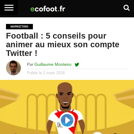
ACCUEIL
ARTICLES
ADHÉSION
SE
EMPLOI
BOITE
MARKETING
PREMIUM
PREMIUM
CONNECTER
À
Football : 5 conseils pour
OUTILS
animer au mieux son compte
Twitter !
Par
Guillaume Monteiro
Publie le
2 mars 2018