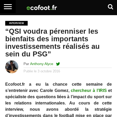
ACCUEIL
ARTICLES
ADHÉSION
SE
EMPLOI
BOITE
INTERVIEW
PREMIUM
PREMIUM
CONNECTER
À
“QSI voudra pérenniser les
OUTILS
bienfaits des importants
investissements réalisés au
sein du PSG”
Par
Anthony Alyce
Publie le
3 octobre 2016
Ecofoot.fr a eu la chance cette semaine de
s’entretenir avec Carole Gomez,
chercheur à l’IRIS
et
spécialiste des questions liées à l’impact du sport sur
les relations internationales. Au cours de cette
interview, nous avons abordé la stratégie
d’investissements dans le football mise en place par