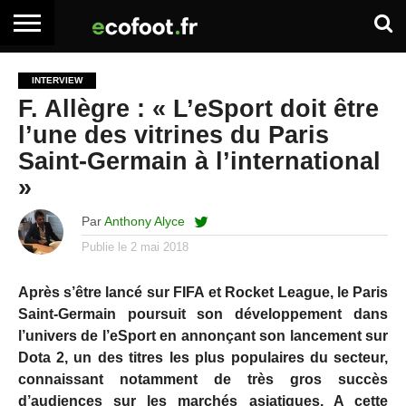
ACCUEIL
ARTICLES
ADHÉSION
SE
EMPLOI
BOITE
INTERVIEW
PREMIUM
PREMIUM
CONNECTER
À
F. Allègre : « L’eSport doit être
OUTILS
l’une des vitrines du Paris
Saint-Germain à l’international
»
Par
Anthony Alyce
Publie le
2 mai 2018
Après s’être lancé sur FIFA et Rocket League, le Paris
Saint-Germain poursuit son développement dans
l’univers de l’eSport en annonçant son lancement sur
Dota 2, un des titres les plus populaires du secteur,
connaissant notamment de très gros succès
d’audiences sur les marchés asiatiques. A cette