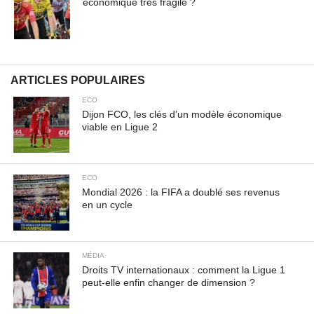
sollicitudin turpis a mauris ultrices, ac dignissim nunc
économique très fragile ?
auctor. Aenean feugiat, odio in facilisis sollicitudin, augue
lectus elementum felis, ut lacinia nulla urna ac urna.
Nullam vitae est a risus dictum congue. Cras non lacus id
magna scelerisque sodales. Curabitur non fermentum
ARTICLES POPULAIRES
odio, vitae accumsan odio.
ECO
Dijon FCO, les clés d’un modèle économique
viable en Ligue 2
ECO
Mondial 2026 : la FIFA a doublé ses revenus
en un cycle
MÉDIA
Droits TV internationaux : comment la Ligue 1
peut-elle enfin changer de dimension ?