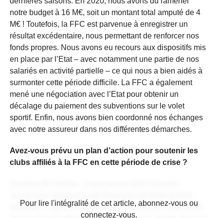
dernières saisons. En 2020, nous avons dû ramener
notre budget à 16 M€, soit un montant total amputé de 4
M€ ! Toutefois, la FFC est parvenue à enregistrer un
résultat excédentaire, nous permettant de renforcer nos
fonds propres. Nous avons eu recours aux dispositifs mis
en place par l’Etat – avec notamment une partie de nos
salariés en activité partielle – ce qui nous a bien aidés à
surmonter cette période difficile. La FFC a également
mené une négociation avec l’Etat pour obtenir un
décalage du paiement des subventions sur le volet
sportif. Enfin, nous avons bien coordonné nos échanges
avec notre assureur dans nos différentes démarches.
Avez-vous prévu un plan d’action pour soutenir les
clubs affiliés à la FFC en cette période de crise ?
Contenu de l'article... Lorem ipsum dolor sit amet,
consectetur adipiscing elit. Praesent vel tortor facilisis,
CONTENU RÉSERVÉ AUX
Pour lire l'intégralité de cet article, abonnez-vous ou
vulputate magna at, pulvinar arcu. Maecenas sollicitudin
ABONNÉS
connectez-vous.