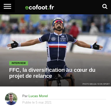
ACCUEIL
ARTICLES
ADHÉSION
SE
EMPLOI
BOITE
PREMIUM
PREMIUM
CONNECTER
À
OUTILS
INTERVIEW
FFC, la diversification au cœur du
projet de relance
PHOTO BELGA / ICON SPORT
Par
Lucas Morel
Publie le
5 mai 2021