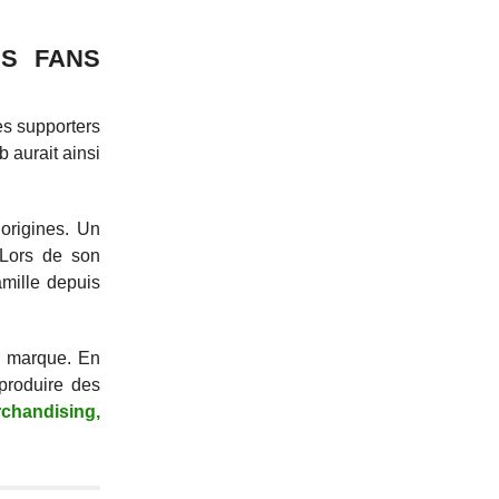
ES FANS
es supporters
 aurait ainsi
origines. Un
 Lors de son
amille depuis
e marque. En
 produire des
chandising,