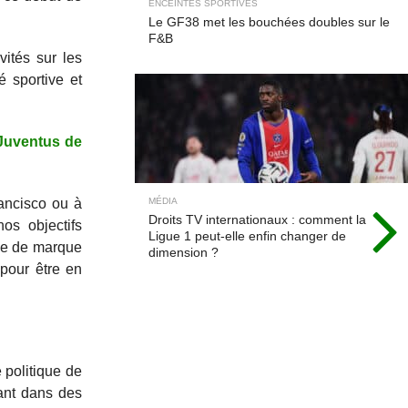
ENCEINTES SPORTIVES
Le GF38 met les bouchées doubles sur le
F&B
vités sur les
 sportive et
 Juventus de
ancisco ou à
MÉDIA
Droits TV internationaux : comment la
os objectifs
Ligue 1 peut-elle enfin changer de
age de marque
dimension ?
 pour être en
e politique de
ant dans des