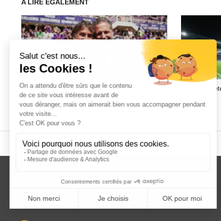
A LIRE EGALEMENT
Giovanni Carnevali, l’architecte du futur
Comment déter
redressement de la Juventus ?