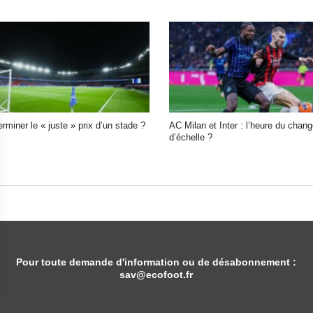
miner le « juste » prix d’un stade ?
AC Milan et Inter : l’heure du chan
d’échelle ?
Pour toute demande d'information ou de désabonnement :
sav@ecofoot.fr