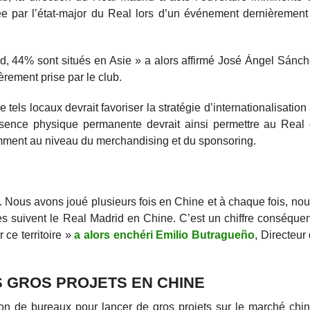
e par l’état-major du Real lors d’un événement dernièrement
d, 44% sont situés en Asie » a alors affirmé José Ángel Sánch
èrement prise par le club.
 tels locaux devrait favoriser la stratégie d’internationalisatio
ésence physique permanente devrait ainsi permettre au Real 
mment au niveau du merchandising et du sponsoring.
 Nous avons joué plusieurs fois en Chine et à chaque fois, no
s suivent le Real Madrid en Chine. C’est un chiffre conséquent
 ce territoire »
a alors enchéri Emilio Butragueño
, Directeur
RS GROS PROJETS EN CHINE
on de bureaux pour lancer de gros projets sur le marché chin