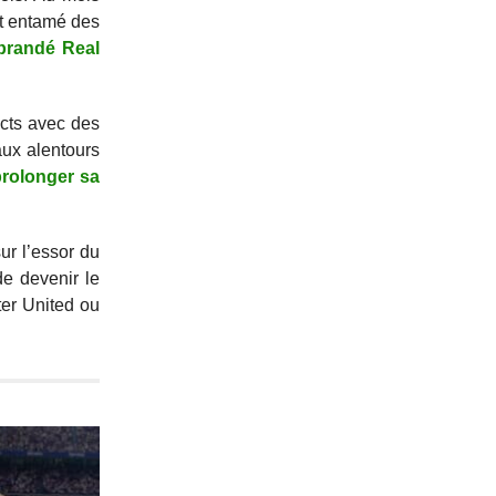
nt entamé des
 brandé Real
acts avec des
aux alentours
prolonger sa
ur l’essor du
e devenir le
ter United ou