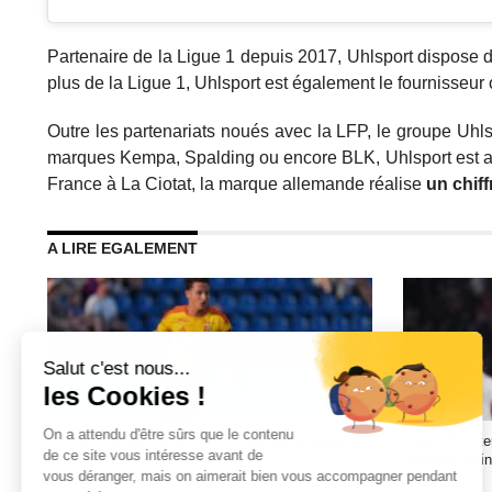
Partenaire de la Ligue 1 depuis 2017, Uhlsport dispose
plus de la Ligue 1, Uhlsport est également le fournisseur 
Outre les partenariats noués avec la LFP, le groupe Uhl
marques Kempa, Spalding ou encore BLK, Uhlsport est aus
France à La Ciotat, la marque allemande réalise
un chiff
A LIRE EGALEMENT
Pourquoi la marque RC Lens continue de prendre
Droits TV int
de la valeur ?
peut-elle enf