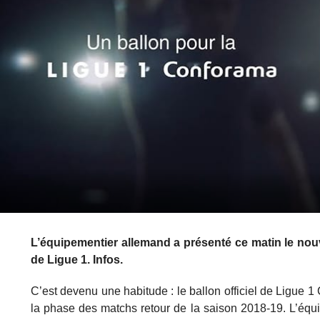
L’équipementier allemand a présenté ce matin le nouv
de Ligue 1. Infos.
C’est devenu une habitude : le ballon officiel de Ligue
la phase des matchs retour de la saison 2018-19. L’équip