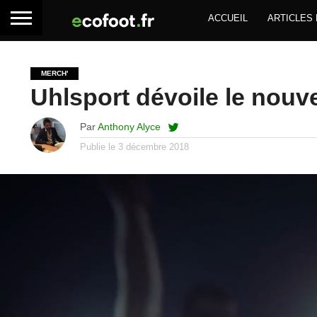
ACCUEIL
ARTICLES
MERCH'
Uhlsport dévoile le nouv
Par
Anthony Alyce
Publie le
3 décembre 2018