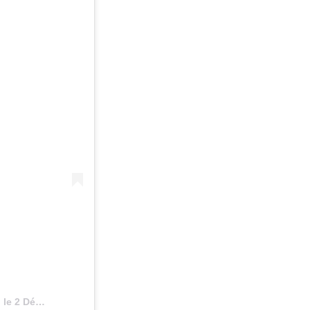
)
le
2 Déc. 2018 à 10 :05 PST