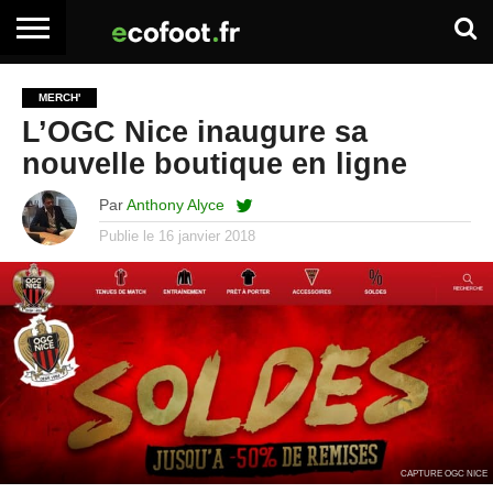
ACCUEIL
ARTICLES
ADHÉSION
SE
EMPLOI
BOITE
MERCH'
PREMIUM
PREMIUM
CONNECTER
À
L’OGC Nice inaugure sa
OUTILS
nouvelle boutique en ligne
Par
Anthony Alyce
Publie le
16 janvier 2018
CAPTURE OGC NICE