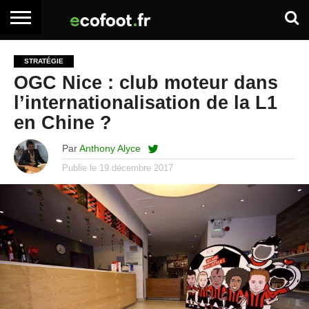
ACCUEIL
ARTICLES
ADHÉSION
SE
EMPLOI
BOITE
STRATÉGIE
PREMIUM
PREMIUM
CONNECTER
À
OGC Nice : club moteur dans
OUTILS
l’internationalisation de la L1
en Chine ?
Par
Anthony Alyce
Publie le
19 décembre 2017