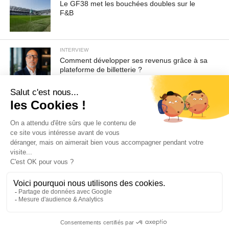
Le GF38 met les bouchées doubles sur le
F&B
INTERVIEW
Comment développer ses revenus grâce à sa
plateforme de billetterie ?
Pour toute demande d'information ou de désabonnement :
sav@ecofoot.fr
ACCUEIL
CGU / CGV
A PROPOS
CONTACT
COOKIES