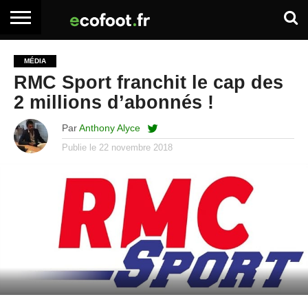
ACCUEIL
ARTICLES
ADHÉSION
SE
EMPLOI
BOITE
MÉDIA
PREMIUM
PREMIUM
CONNECTER
À
RMC Sport franchit le cap des
OUTILS
2 millions d’abonnés !
Par
Anthony Alyce
Publie le
22 novembre 2018