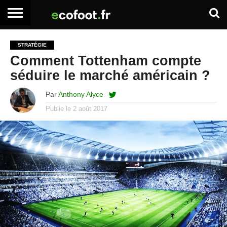
ACCUEIL
ARTICLES
ADHÉSION
SE
EMPLOI
BOITE
STRATÉGIE
PREMIUM
PREMIUM
CONNECTER
À
Comment Tottenham compte
OUTILS
séduire le marché américain ?
Par
Anthony Alyce
Publie le
2 août 2017