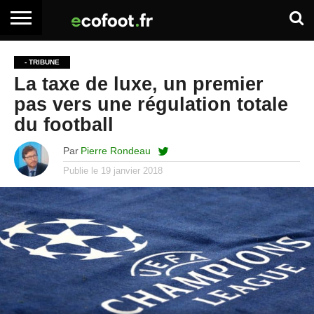
ACCUEIL
ARTICLES
ADHÉSION
SE
EMPLOI
BOITE
- TRIBUNE
PREMIUM
PREMIUM
CONNECTER
À
La taxe de luxe, un premier
OUTILS
pas vers une régulation totale
du football
Par
Pierre Rondeau
Publie le
19 janvier 2018