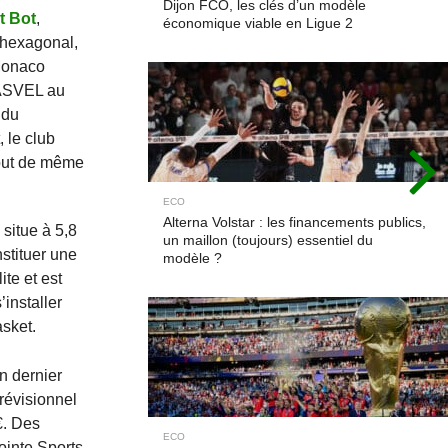
Dijon FCO, les clés d’un modèle
t Bot
,
économique viable en Ligue 2
 hexagonal,
 Monaco
l’ASVEL au
 du
 le club
tout de même
ECO
Alterna Volstar : les financements publics,
 situe à 5,8
un maillon (toujours) essentiel du
stituer une
modèle ?
te et est
installer
asket.
an dernier
révisionnel
€. Des
ECO
ointe Sports