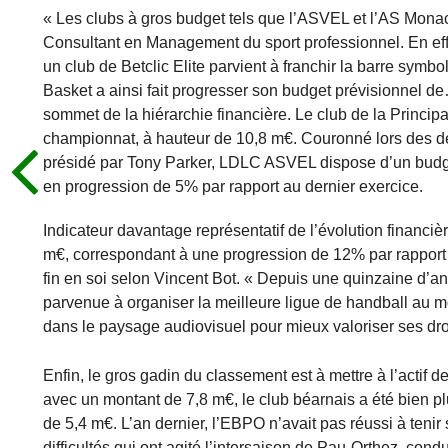
« Les clubs à gros budget tels que l’ASVEL et l’AS Mon
Consultant en Management du sport professionnel. En effe
un club de Betclic Elite parvient à franchir la barre sy
Basket a ainsi fait progresser son budget prévisionnel d
sommet de la hiérarchie financière. Le club de la Principa
championnat, à hauteur de 10,8 m€. Couronné lors des de
présidé par Tony Parker, LDLC ASVEL dispose d’un budge
en progression de 5% par rapport au dernier exercice.
Indicateur davantage représentatif de l’évolution financiè
m€, correspondant à une progression de 12% par rapport à
fin en soi selon Vincent Bot. « Depuis une quinzaine d’ann
parvenue à organiser la meilleure ligue de handball au mo
dans le paysage audiovisuel pour mieux valoriser ses dro
Enfin, le gros gadin du classement est à mettre à l’actif 
avec un montant de 7,8 m€, le club béarnais a été bien p
de 5,4 m€. L’an dernier, l’EBPO n’avait pas réussi à tenir
difficultés qui ont agité l’intersaison de Pau-Orthez, co