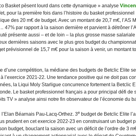
aco Basket pèsent lourd dans cette dynamique » analyse
Vincen
t, pour la première fois dans l’histoire du basket professionnel
mbolique des 20 m€ de budget. Avec un montant de 20,7 m€, l’AS
e… 47% par rapport à la saison dernière et parvient à détrôner 
uté présente aussi – et de loin – la plus grosse masse salariale
ux dernières saisons avec le plus gros budget du championnat,
t prévisionnel de 15,7 m€ pour la saison à venir, un montant 
re d’une compétition, la médiane des budgets de Betclic Elite se
 l’exercice 2021-22. Une tendance positive qui ne doit pas con
ées, la Liqui Moly Starligue concurrence fortement la Betclic Eli
nde. Le basket professionnel français a pour principal défi de s’
its TV » analyse ainsi notre fin observateur de l’économie du b
e
de l’Elan Béarnais Pau-Lacq-Orthez. 3
budget de Betclic Elite l’
lus prudent en cet exercice 2022-23 en construisant un budget p
 son budget, bouclant la saison avec un déficit de l’ordre de 3 m
nduisant à un changement actionnarial avec le départ de Counterp