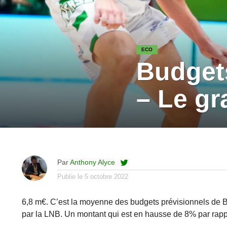
ECO
Budgets
– Le gr
Par
Anthony Alyce
Publie le
5 octobre 2022
6,8 m€. C’est la moyenne des budgets prévisionnels de Be
par la LNB. Un montant qui est en hausse de 8% par rapp