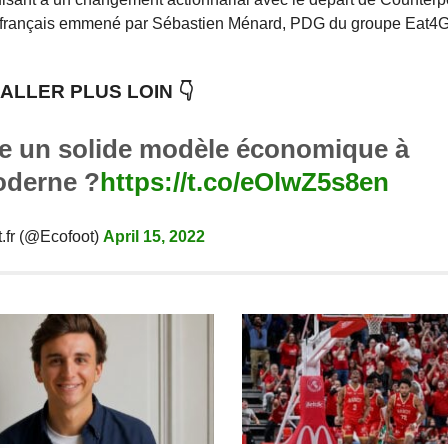
urs français emmené par Sébastien Ménard, PDG du groupe Eat4
ALLER PLUS LOIN 👇
re un solide modèle économique à
oderne ?
https://t.co/eOlwZ5s8en
.fr (@Ecofoot)
April 15, 2022