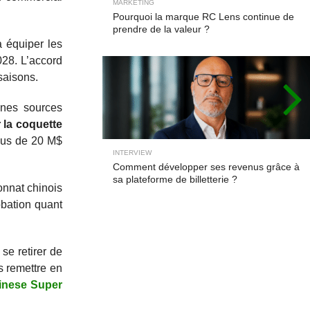
MARKETING
Pourquoi la marque RC Lens continue de
prendre de la valeur ?
à équiper les
028. L’accord
saisons.
ines sources
 la coquette
plus de 20 M$
INTERVIEW
Comment développer ses revenus grâce à
sa plateforme de billetterie ?
onnat chinois
obation quant
se retirer de
s remettre en
hinese Super