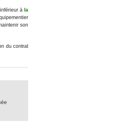
inférieur à
la
quipementier
aintenir son
on du contrat