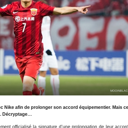
MOOINBLAC
c Nike afin de prolonger son accord équipementier. Mais ce
t. Décryptage…
ment officialisé la signature d’une prolongation de leur acco