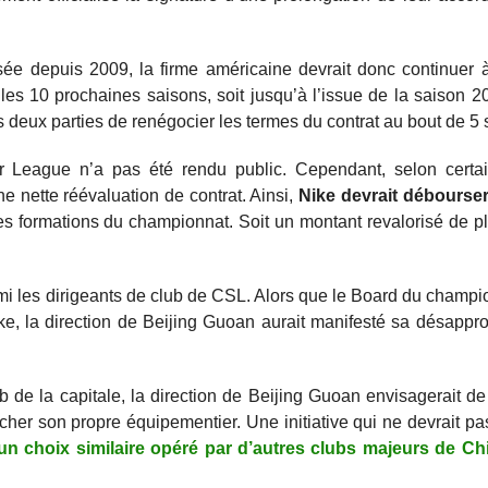
ée depuis 2009, la firme américaine devrait donc continuer 
es 10 prochaines saisons, soit jusqu’à l’issue de la saison 2
 deux parties de renégocier les termes du contrat au bout de 5 
 League n’a pas été rendu public. Cependant, selon certa
e nette réévaluation de contrat. Ainsi,
Nike devrait débourser
tes formations du championnat. Soit un montant revalorisé de 
rmi les dirigeants de club de CSL. Alors que le Board du champi
e, la direction de Beijing Guoan aurait manifesté sa désappr
de la capitale, la direction de Beijing Guoan envisagerait de 
archer son propre équipementier. Une initiative qui ne devrait pa
un choix similaire opéré par d’autres clubs majeurs de C