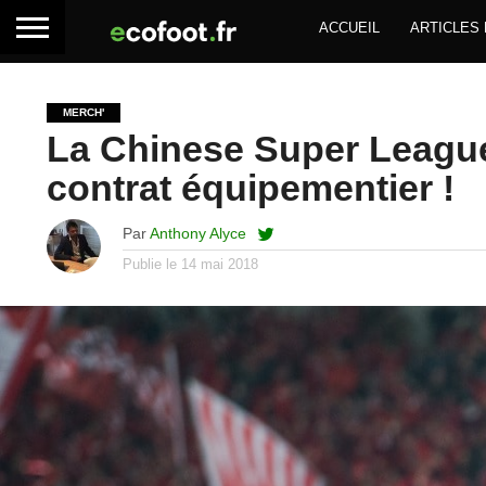
ACCUEIL
ARTICLES
MERCH'
La Chinese Super Leagu
contrat équipementier !
Par
Anthony Alyce
Publie le
14 mai 2018