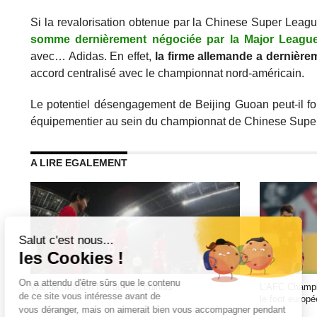
Si la revalorisation obtenue par la Chinese Super Leagu
somme dernièrement négociée par la Major Leagu
avec… Adidas. En effet,
la firme allemande a dernièr
accord centralisé avec le championnat nord-américain.
Le potentiel désengagement de Beijing Guoan peut-il force
équipementier au sein du championnat de Chinese Super
A LIRE EGALEMENT
Wanda, maillon fort du foot chinois
L’AFC Champi
le foot europé