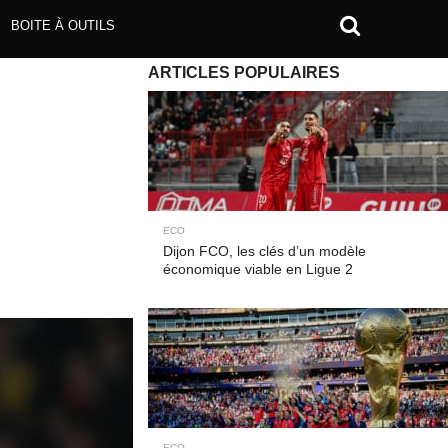
BOITE À OUTILS
ARTICLES POPULAIRES
ECO
Dijon FCO, les clés d’un modèle
économique viable en Ligue 2
ECO