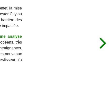
ffet, la mise
ester City ou
 barrière des
e impactée.
une analyse
opéens, très
ntraignantes.
 des nouveaux
estisseur n’a