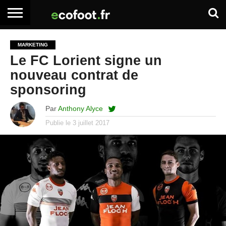
ACCUEIL
ARTICLES
ADHÉSION
SE
EMPLOI
BOITE
MARKETING
PREMIUM
PREMIUM
CONNECTER
À
Le FC Lorient signe un
OUTILS
nouveau contrat de
sponsoring
Par
Anthony Alyce
Publie le
3 juillet 2017