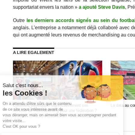
supportariat envers la nation »
a ajouté Steve Davis
, Pr
Outre
les derniers accords signés au sein du footba
anglais. L’entreprise a notamment déjà collaboré avec
qui ont augmenté leurs revenus de merchandising au cou
A LIRE EGALEMENT
Comment développer significativement ses
La data au cœu
revenus de merchandising pour une fédération ?