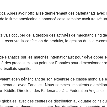
cs. Après avoir officialisé dernièrement des partenariats avec 
 de la firme américaine a annoncé cette semaine avoir trouvé u
cs va s’occuper de la gestion des activités de merchandising de
i recouvre la confection de produits, la gestion du site e-co
de Fanatics sur les marchés internationaux pour développer 
lité des process mis au point par Fanatics pour dimensionner so
résultats sportifs.
lent et en bénéficiant de son expertise de classe mondiale 
artenariat avec Fanatics. Nous sommes impatients d’améliore
n Kiddle, Directeur des Partenariats à la Fédération Anglaise.
lobales, avec des centres de distribution aux quatre coins 
ils pourront désormais acheter les dernières nouveautés et 