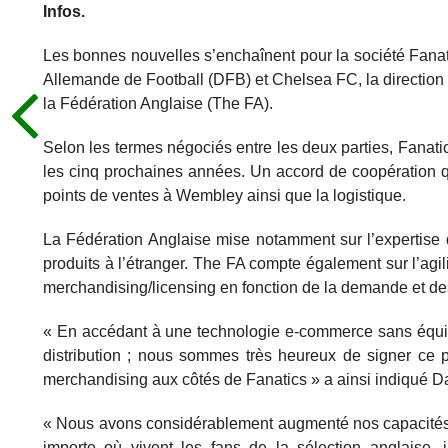
Infos.
Les bonnes nouvelles s’enchaînent pour la société Fanati
Allemande de Football (DFB) et Chelsea FC, la direction
la Fédération Anglaise (The FA).
Selon les termes négociés entre les deux parties, Fanati
les cinq prochaines années. Un accord de coopération qu
points de ventes à Wembley ainsi que la logistique.
La Fédération Anglaise mise notamment sur l’expertise 
produits à l’étranger. The FA compte également sur l’agi
merchandising/licensing en fonction de la demande et des 
« En accédant à une technologie e-commerce sans équiva
distribution ; nous sommes très heureux de signer ce p
merchandising aux côtés de Fanatics » a ainsi indiqué Da
« Nous avons considérablement augmenté nos capacités g
importe où vivent les fans de la sélection anglaise, 