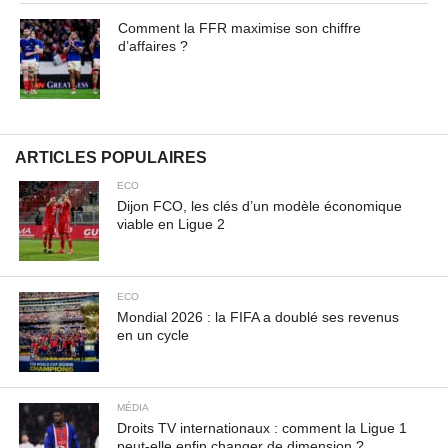
amet, consectetur adipiscing elit. Praesent vel tortor
Comment la FFR maximise son chiffre
facilisis, vulputate magna at, pulvinar arcu. Maecenas
d’affaires ?
sollicitudin turpis a mauris ultrices, ac dignissim nunc
auctor. Aenean feugiat, odio in facilisis sollicitudin, augue
lectus elementum felis, ut lacinia nulla urna ac urna.
Nullam vitae est a risus dictum congue. Cras non lacus id
magna scelerisque sodales. Curabitur non fermentum
ARTICLES POPULAIRES
odio, vitae accumsan odio.
ECO
Dijon FCO, les clés d’un modèle économique
viable en Ligue 2
ECO
Mondial 2026 : la FIFA a doublé ses revenus
en un cycle
MÉDIA
Droits TV internationaux : comment la Ligue 1
peut-elle enfin changer de dimension ?