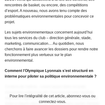
rencontres de basket, ou encore, des compétitions
d’esport. A nouveau, nous avons tenu compte des
problématiques environnementales pour concevoir ce
projet.
Les sujets environnementaux concernent aujourd’hui
tous les services du club – direction générale, stade,
marketing, communication… Au quotidien, nous
cherchons à faire avancer les dossiers pour rendre notre
fonctionnement plus vertueux sur le plan
environnemental.
Comment l’Olympique Lyonnais s’est structuré en
interne pour piloter sa politique environnementale ?
Contenu de l'article... Lorem ipsum dolor sit amet,
consectetur adipiscing elit. Praesent vel tortor facilisis,
CONTENU RÉSERVÉ AUX
Pour lire l'intégralité de cet article, abonnez-vous ou
vulputate magna at, pulvinar arcu. Maecenas sollicitudin
ABONNÉS
connectez-vous.
turpis a mauris ultrices, ac dignissim nunc auctor. Aenean