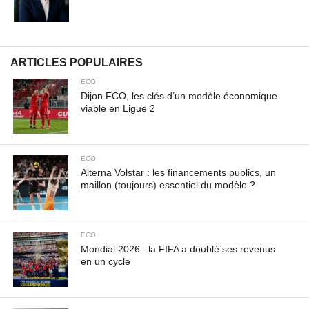
auctor. Aenean feugiat, odio in facilisis sollicitudin, augue
lectus elementum felis, ut lacinia nulla urna ac urna.
Nullam vitae est a risus dictum congue. Cras non lacus id
magna scelerisque sodales. Curabitur non fermentum
ARTICLES POPULAIRES
odio, vitae accumsan odio.
ECO
Dijon FCO, les clés d’un modèle économique
viable en Ligue 2
ECO
Alterna Volstar : les financements publics, un
maillon (toujours) essentiel du modèle ?
ECO
Mondial 2026 : la FIFA a doublé ses revenus
en un cycle