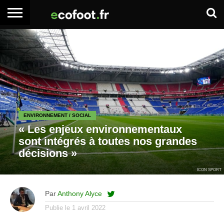
ACCUEIL
ARTICLES
ADHÉSION
SE
EMPLOI
BOITE
PREMIUM
PREMIUM
CONNECTER
À
OUTILS
ENVIRONNEMENT / SOCIAL
« Les enjeux environnementaux
sont intégrés à toutes nos grandes
décisions »
ICON SPORT
Par
Anthony Alyce
Publie le
1 avril 2022