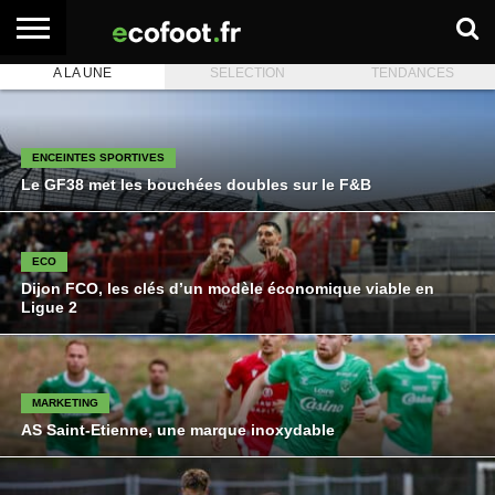
A LA UNE
SELECTION
TENDANCES
ACCUEIL
ARTICLES
ADHÉSION
SE
EMPLOI
BOITE
PREMIUM
PREMIUM
CONNECTER
À
OUTILS
ENCEINTES SPORTIVES
Le GF38 met les bouchées doubles sur le F&B
ECO
Dijon FCO, les clés d’un modèle économique viable en
Ligue 2
MARKETING
AS Saint-Etienne, une marque inoxydable