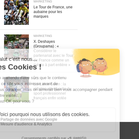
MARKETING
Le Tour de France, une
aubaine pour les
marques
MARKETING
X. Deshayes
(Groupama) : «
Considérer le
partenariat avec le Tour
de France comme un
média à part entière »
ECO
Loi Lafon-Savin : la
réforme structurelle du
sport professionnel
français enfin votée