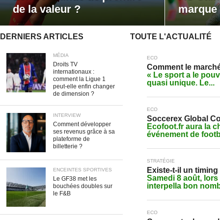
de la valeur ?
marque 
DERNIERS ARTICLES
TOUTE L'ACTUALITÉ
MÉDIA
ECO
Droits TV
Comment le marché l
internationaux :
« Le sport a le pouv
comment la Ligue 1
quasi unique. Le...
peut-elle enfin changer
de dimension ?
ECO
INTERVIEW
Soccerex Global Co
Comment développer
Ecofoot.fr aura la c
ses revenus grâce à sa
événement de footbal
plateforme de
billetterie ?
STRATÉGIE
Existe-t-il un timi
ENCEINTES SPORTIVES
Samedi 8 août, lors
Le GF38 met les
interpella bon nomb
bouchées doubles sur
le F&B
ECO