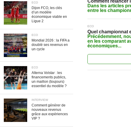
Comment relancer l
ECO
Dans les articles p
Dijon FCO, les clés
entre les championn
d’un modèle
économique viable en
Ligue 2
ECO
Quel championnat eu
ECO
Précédemment, nous
Mondial 2026 : la FIFA a
en les comparant av
doublé ses revenus en
économiques...
un cycle
ECO
Alterna Volstar : les
financements publics,
un maillon (toujours)
essentiel du modèle ?
INTERVIEW
Comment générer de
nouveaux revenus
grâce aux expériences
VIP ?