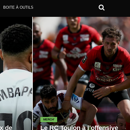
BOITE À OUTILS
MERCH'
x de
Le RC Toulon à l’offensive