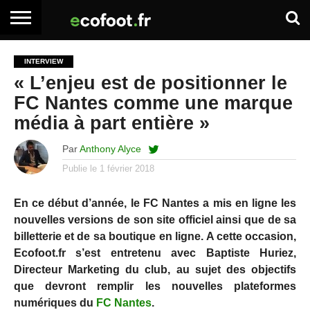
ACCUEIL
ARTICLES
ADHÉSION
SE
EMPLOI
BOITE
INTERVIEW
PREMIUM
PREMIUM
CONNECTER
À
« L’enjeu est de positionner le
OUTILS
FC Nantes comme une marque
média à part entière »
Par
Anthony Alyce
Publie le
1 février 2018
En ce début d’année, le FC Nantes a mis en ligne les
nouvelles versions de son site officiel ainsi que de sa
billetterie et de sa boutique en ligne. A cette occasion,
Ecofoot.fr s’est entretenu avec Baptiste Huriez,
Directeur Marketing du club, au sujet des objectifs
que devront remplir les nouvelles plateformes
numériques du
FC Nantes
.