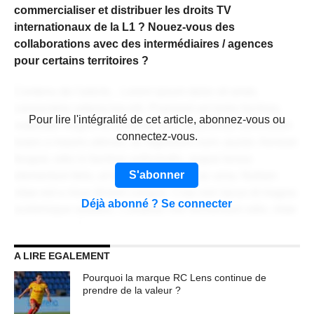
commercialiser et distribuer les droits TV
internationaux de la L1 ? Nouez-vous des
collaborations avec des intermédiaires / agences
pour certains territoires ?
Contenu de l'article... Lorem ipsum dolor sit amet,
consectetur adipiscing elit. Praesent vel tortor facilisis,
CONTENU RÉSERVÉ AUX
Pour lire l'intégralité de cet article, abonnez-vous ou
vulputate magna at, pulvinar arcu. Maecenas sollicitudin
ABONNÉS
connectez-vous.
turpis a mauris ultrices, ac dignissim nunc auctor. Aenean
feugiat, odio in facilisis sollicitudin, augue lectus
S'abonner
elementum felis, ut lacinia nulla urna ac urna. Nullam
vitae est a risus dictum congue. Cras non lacus id magna
Déjà abonné ? Se connecter
scelerisque sodales. Curabitur non fermentum odio, vitae
accumsan odio.
A LIRE EGALEMENT
Lorem ipsum dolor sit amet, consectetur adipiscing elit.
Praesent vel tortor facilisis, vulputate magna at, pulvinar
Pourquoi la marque RC Lens continue de
arcu. Maecenas sollicitudin turpis a mauris ultrices, ac
prendre de la valeur ?
dignissim nunc auctor. Aenean feugiat, odio in facilisis