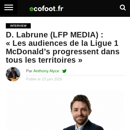
ACCUEIL
ARTICLES
ADHÉSION
SE
EMPLOI
BOITE
INTERVIEW
PREMIUM
PREMIUM
CONNECTER
À
D. Labrune (LFP MEDIA) :
OUTILS
« Les audiences de la Ligue 1
McDonald’s progressent dans
tous les territoires »
Par
Anthony Alyce
Publie le
23 juin 2026