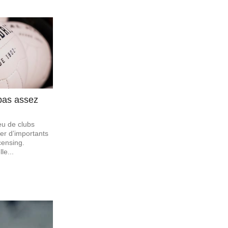
 pas assez
peu de clubs
er d’importants
censing.
le...