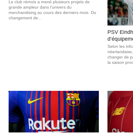
Le club rémois a mené plusieurs projets de
grande ampleur dans l’univers du
merchandising au cours des derniers mois. Du
changement de...
PSV Eindh
d’équipeme
Selon les inf
néerlandaise,
changer de p
la saison pro