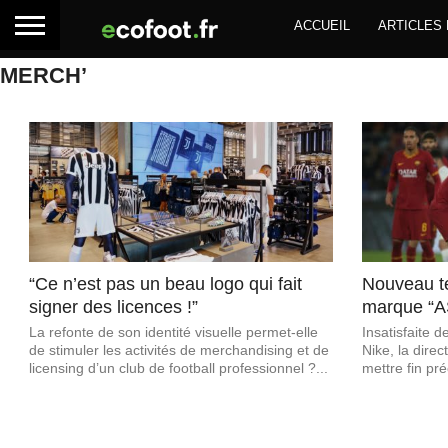
ACCUEIL
ARTICLES
MERCH’
“Ce n’est pas un beau logo qui fait
Nouveau te
signer des licences !”
marque “
La refonte de son identité visuelle permet-elle
Insatisfaite 
de stimuler les activités de merchandising et de
Nike, la dire
licensing d’un club de football professionnel ?...
mettre fin pré