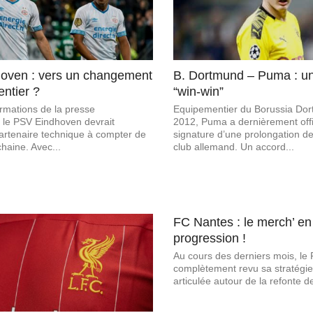
oven : vers un changement
B. Dortmund – Puma : u
ntier ?
“win-win”
ormations de la presse
Equipementier du Borussia Do
 le PSV Eindhoven devrait
2012, Puma a dernièrement offic
artenaire technique à compter de
signature d’une prolongation de
chaine. Avec...
club allemand. Un accord...
FC Nantes : le merch’ en 
progression !
Au cours des derniers mois, le
complètement revu sa stratégie
articulée autour de la refonte de