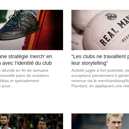
une stratégie merch’ en
“Les clubs ne travaillent
 avec l’identité du club
leur storytelling”
 dévoilé en fin de semaine
Activité jugée à fort potentiel, 
nouvelle paire de sneakers
européens parviennent à génér
didas et spécialement
revenus via le merchandising/li
 pour...
Pourtant, en appliquant une réel