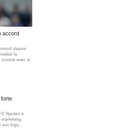
n accord
rtmund depuis
ialisé la
 contrat avec le
forte
 FC Nantes a
 marketing,
 son logo....