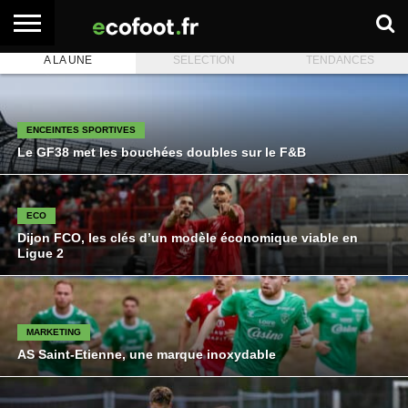
A LA UNE
SELECTION
TENDANCES
ACCUEIL
ARTICLES
ADHÉSION
SE
EMPLOI
BOITE
PREMIUM
PREMIUM
CONNECTER
À
OUTILS
ENCEINTES SPORTIVES
Le GF38 met les bouchées doubles sur le F&B
ECO
Dijon FCO, les clés d’un modèle économique viable en
Ligue 2
MARKETING
AS Saint-Etienne, une marque inoxydable