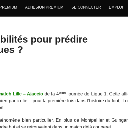
 PREMIUM
ADHÉSION PREMIUM
SE CONNECTER
EMPLOI
bilités pour prédire
ques ?
ème
match Lille – Ajaccio
de la 4
journée de Ligue 1. Cette affi
bien particulier : pour la première fois dans l’histoire du foot, il
on.
phénomène bien particulier. En plus de Montpellier et Guinga
ndre but et se retrouvaient dans un match déjà couperet.