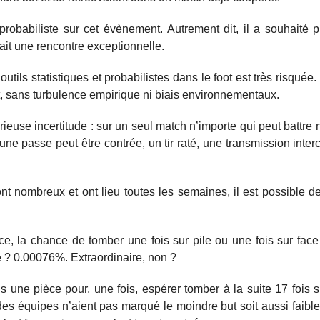
obabiliste sur cet évènement. Autrement dit, il a souhaité 
était une rencontre exceptionnelle.
outils statistiques et probabilistes dans le foot est très risquée
, sans turbulence empirique ni biais environnementaux.
ieuse incertitude : sur un seul match n’importe qui peut battre n
 une passe peut être contrée, un tir raté, une transmission inter
nt nombreux et ont lieu toutes les semaines, il est possible 
ce, la chance de tomber une fois sur pile ou une fois sur fac
ile ? 0.00076%. Extraordinaire, non ?
is une pièce pour, une fois, espérer tomber à la suite 17 fois su
e des équipes n’aient pas marqué le moindre but soit aussi faible