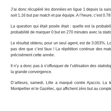
J’ai donc récupéré les données en ligue 1 depuis la sa
soit 1.16 but par match et par équipe. A l’heure, c’est 0.78
La question qui était posée était : quelle est la proba
probabilité de marquer 0 but en 270 minutes avec la stati
Le résultat obtenu, pour un seul agent, est de 3.003%. L
pas dire que c’est faux ! La répétition continue des mat
précisément cette année.
Il n’y a donc pas à s’offusquer de l’utilisation des statist
la grande convergence.
D’ailleurs, samedi, Lille a marqué contre Ajaccio. La t
Montpellier et le Gazélec, qui affichent zéro but au compt
Le MHSC et le Gazélec n’ont toujours pas ouvert 