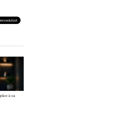
ACCUEIL
CGU / CGV
A PROPOS
CONTACT
COOKIES