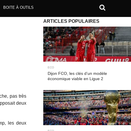
BOITE À OUTILS
ARTICLES POPULAIRES
ECO
Dijon FCO, les clés d’un modèle
économique viable en Ligue 2
che, pas très
 opposait deux
mp, les deux
ECO