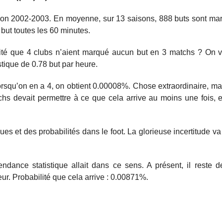
ison 2002-2003. En moyenne, sur 13 saisons, 888 buts sont ma
 but toutes les 60 minutes.
bilité que 4 clubs n’aient marqué aucun but en 3 matchs ? On v
stique de 0.78 but par heure.
orsqu’on en a 4, on obtient 0.00008%. Chose extraordinaire, ma
chs devait permettre à ce que cela arrive au moins une fois, et
iques et des probabilités dans le foot. La glorieuse incertitude v
endance statistique allait dans ce sens. A présent, il reste 
eur. Probabilité que cela arrive : 0.00871%.
leur compteur but en Ligue 1