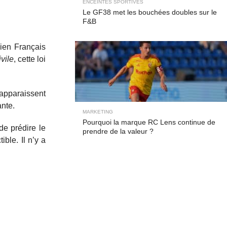
ENCEINTES SPORTIVES
Le GF38 met les bouchées doubles sur le
F&B
cien Français
vile
, cette loi
s apparaissent
nte.
MARKETING
Pourquoi la marque RC Lens continue de
 de prédire le
prendre de la valeur ?
ble. Il n’y a