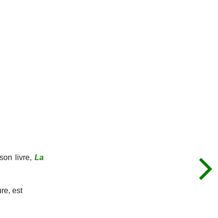
on livre,
La
re, est