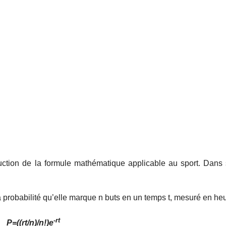
uction de la formule mathématique applicable au sport. Dans s
a probabilité qu’elle marque n buts en un temps t, mesuré en heu
-rt
P=((rt/n)/n!)e