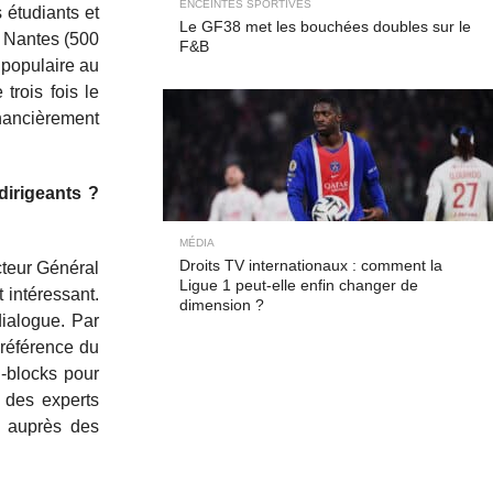
ENCEINTES SPORTIVES
 étudiants et
Le GF38 met les bouchées doubles sur le
C Nantes (500
F&B
 populaire au
trois fois le
inancièrement
dirigeants ?
MÉDIA
Droits TV internationaux : comment la
cteur Général
Ligue 1 peut-elle enfin changer de
t intéressant.
dimension ?
dialogue. Par
 référence du
g-blocks pour
 des experts
e auprès des