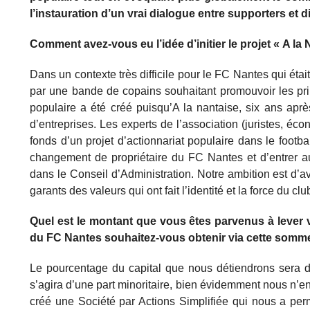
l’instauration d’un vrai dialogue entre supporters et d
Comment avez-vous eu l’idée d’initier le projet « A l
Dans un contexte très difficile pour le FC Nantes qui éta
par une bande de copains souhaitant promouvoir les princ
populaire a été créé puisqu’A la nantaise, six ans ap
d’entreprises. Les experts de l’association (juristes, éc
fonds d’un projet d’actionnariat populaire dans le footbal
changement de propriétaire du FC Nantes et d’entrer au c
dans le Conseil d’Administration. Notre ambition est d’a
garants des valeurs qui ont fait l’identité et la force du clu
Quel est le montant que vous êtes parvenus à lever v
du FC Nantes souhaitez-vous obtenir via cette somm
Le pourcentage du capital que nous détiendrons sera déf
s’agira d’une part minoritaire, bien évidemment nous n’en
créé une Société par Actions Simplifiée qui nous a per