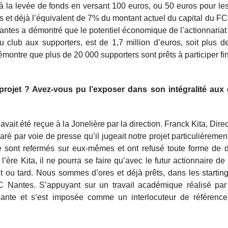
 à la levée de fonds en versant 100 euros, ou 50 euros pour les
 et déjà l’équivalent de 7% du montant actuel du capital du F
antes a démontré que le potentiel économique de l’actionnariat
club aux supporters, est de 1,7 million d’euros, soit plus de 
montre que plus de 20 000 supporters sont prêts à participer f
 projet ? Avez-vous pu l’exposer dans son intégralité aux 
it été reçue à la Jonelière par la direction. Franck Kita, Dire
aré par voie de presse qu’il jugeait notre projet particulièremen
 se sont refermés sur eux-mêmes et ont refusé toute forme de 
l’ère Kita, il ne pourra se faire qu’avec le futur actionnaire de
t ou tard. Nous sommes d’ores et déjà prêts, dans les startin
 FC Nantes. S’appuyant sur un travail académique réalisé par
issante et s’est imposée comme un interlocuteur de référenc