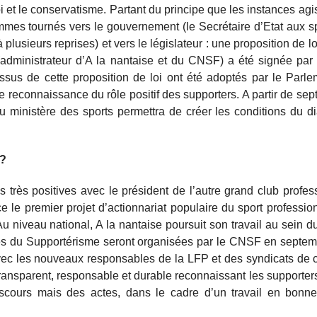
oi et le conservatisme. Partant du principe que les instances agi
mes tournés vers le gouvernement (le Secrétaire d’Etat aux sp
à plusieurs reprises) et vers le législateur : une proposition de l
 (administrateur d’A la nantaise et du CNSF) a été signée par
 issus de cette proposition de loi ont été adoptés par le Parle
ne reconnaissance du rôle positif des supporters. A partir de se
u ministère des sports permettra de créer les conditions du d
 ?
 très positives avec le président de l’autre grand club profes
e le premier projet d’actionnariat populaire du sport profession
u niveau national, A la nantaise poursuit son travail au sein
ales du Supportérisme seront organisées par le CNSF en septe
 avec les nouveaux responsables de la LFP et des syndicats de c
l transparent, responsable et durable reconnaissant les support
scours mais des actes, dans le cadre d’un travail en bonne 