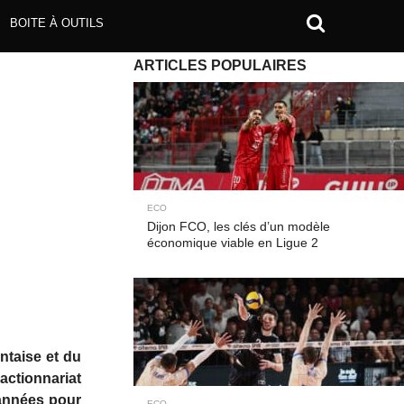
BOITE À OUTILS
ARTICLES POPULAIRES
ECO
Dijon FCO, les clés d’un modèle
économique viable en Ligue 2
ntaise et du
actionnariat
 années pour
ECO