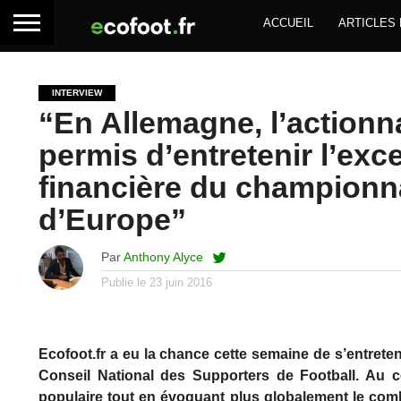
ACCUEIL
ARTICLES
INTERVIEW
“En Allemagne, l’actionna
permis d’entretenir l’exc
financière du championna
d’Europe”
Par
Anthony Alyce
Publie le
23 juin 2016
Ecofoot.fr a eu la chance cette semaine de s’entreten
Conseil National des Supporters de Football. Au co
populaire tout en évoquant plus globalement le comb