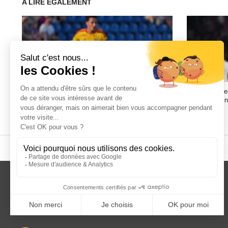
A LIRE EGALEMENT
Pourquoi la marque RC Lens continue de prendre
Droits TV int
de la valeur ?
peut-elle enf