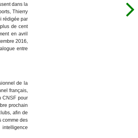
ssent dans la
orts, Thierry
oi rédigée par
 plus de cent
ment en avril
ptembre 2016,
ialogue entre
sionnel de la
nel français,
 du CNSF pour
mbre prochain
lubs, afin de
ers comme des
intelligence