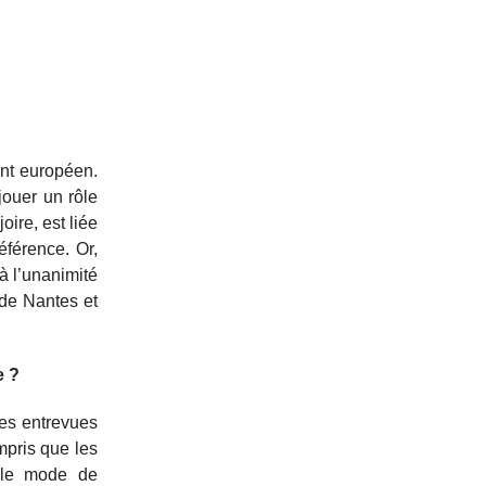
ent européen.
jouer un rôle
ire, est liée
férence. Or,
à l’unanimité
 de Nantes et
e ?
es entrevues
mpris que les
e le mode de