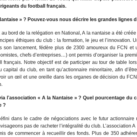
irigeants du football français.
a Nantaise » ? Pouvez-vous nous décrire les grandes lignes d
it au bord de la relégation en National, A la nantaise a été créé
ipes éthiques du club : la formation, le jeu et l’innovation. 
rès son lancement, fédère plus de 2300 amoureux du FCN et u
onomistes, chefs d’entreprises…) ont permis d’organiser la prem
l français. Notre objectif est de participer au tour de table lor
apital du club, en tant qu’actionnaire minoritaire, afin d’êtr
voir un œil et une oreille dans les organes de décision du FCN
b.
ia l’association « A la Nantaise » ? Quel pourcentage du ca
e ?
ini dans le cadre de négociations avec le futur actionnaire ma
visageons pas de racheter l’intégralité du club. L’association A 
mis de commencer à recueillir des fonds. Plus de 350 adhére