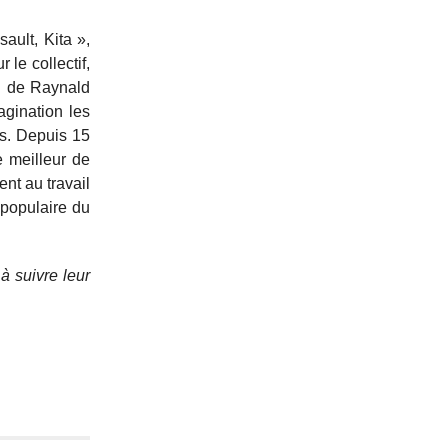
ault, Kita »,
le collectif,
on de Raynald
agination les
es. Depuis 15
e meilleur de
nt au travail
 populaire du
à suivre leur