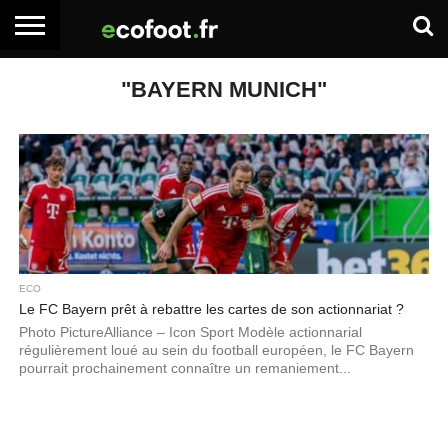
ACCUEIL
"BAYERN MUNICH"
ARTICLES
ADHÉSION
SE
EMPLOI
BOITE
PREMIUM
PREMIUM
CONNECTER
À
OUTILS
ECO
Le FC Bayern prêt à rebattre les cartes de son actionnariat ?
Photo PictureAlliance – Icon Sport Modèle actionnarial
régulièrement loué au sein du football européen, le FC Bayern
pourrait prochainement connaître un remaniement...