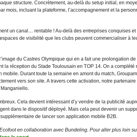
aque structure. Concrètement, au-delà du setup initial, en moyen
 mois, incluant la plateforme, l’accompagnement et la personn
ement un canal… rentable ! Au-delà des entreprises conquises et 
 espaces de visibilité que les clubs peuvent commercialiser à le
 l’image du Castres Olympique qui en a fait une prolongation de 
t la réception du Stade Toulousain en TOP 14. On a complété 
cation mobile. Durant toute la semaine en amont du match, Groupa
tement vers son site. A travers cette activation, notre partenaire
t Manganiello.
ombreux. Cela devient intéressant d’y vendre de la publicité aup
ligent dans le dispositif déployé. Mais cela peut devenir un suppor
n supplémentaire de lancer son application mobile B2B.
Ecofoot en collaboration avec Bundeling. Pour aller plus loin sur