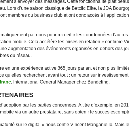
ectement s’envoyer des messages. Cette fonctionnalité plait bea
. Lors d’une saison classique de Betclic Elite, la JDA Bourgo
sont membres du business club et ont donc accès à l’applicatio
stématiquement par nous pour recueillir les coordonnées d’autr
ication mobile. Cela accélère les mises en relation » confirme V
à une augmentation des événements organisés en-dehors des jo
bres du réseau.
re en une expérience active 365 jours par an, et non plus limité
e qu’elles recherchent avant tout : un retour sur investissemen
franc
, International General Manager chez Bundeling.
RTENAIRES
d’adoption par les parties concernées. A titre d’exemple, en 201
mobile via un autre prestataire, sans obtenir le succès escompt
urité sur le digital » nous confie Vincent Manganiello. Mais le