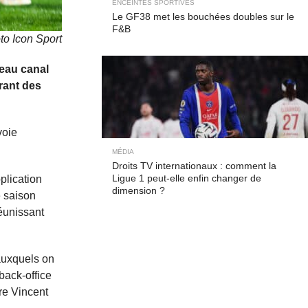
ENCEINTES SPORTIVES
Le GF38 met les bouchées doubles sur le
F&B
to Icon Sport
veau canal
rant des
voie
MÉDIA
Droits TV internationaux : comment la
Ligue 1 peut-elle enfin changer de
plication
dimension ?
e saison
éunissant
auxquels on
back-office
tre Vincent