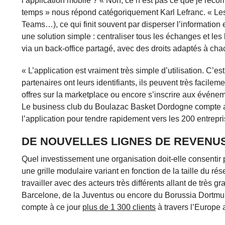
l’application mobile ? « Non, ce n’est pas ce que je reco
temps » nous répond catégoriquement Karl Lefranc. « Les 
Teams…), ce qui finit souvent par disperser l’information 
une solution simple : centraliser tous les échanges et l
via un back-office partagé, avec des droits adaptés à cha
« L’application est vraiment très simple d’utilisation. C’es
partenaires ont leurs identifiants, ils peuvent très facilem
offres sur la marketplace ou encore s’inscrire aux événeme
Le business club du Boulazac Basket Dordogne compte a
l’application pour tendre rapidement vers les 200 entrepri
DE NOUVELLES LIGNES DE REVENUS
Quel investissement une organisation doit-elle consentir 
une grille modulaire variant en fonction de la taille du ré
travailler avec des acteurs très différents allant de tr
Barcelone, de la Juventus ou encore du Borussia Dortmu
compte à ce jour
plus de 1 300 clients
à travers l’Europe