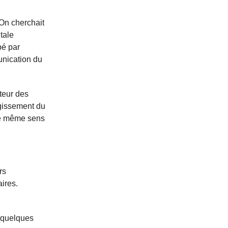
On cherchait
tale
pé par
unication du
teur des
rgissement du
 le même sens
rs
aires.
n quelques