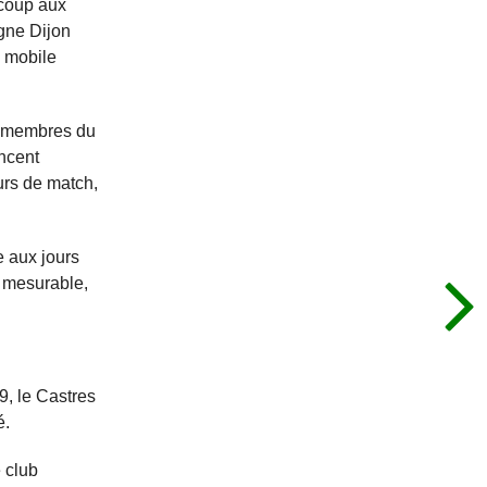
ucoup aux
gne Dijon
n mobile
es membres du
incent
urs de match,
e aux jours
t mesurable,
9, le Castres
é.
 club