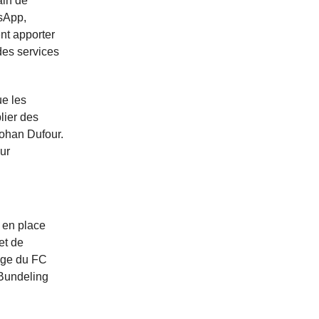
ain de
tsApp,
ent apporter
des services
ue les
blier des
Johan Dufour.
ur
e en place
et de
mage du FC
 Bundeling