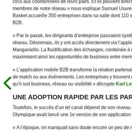
clics aux coordonnées de leurs pairs. Et ils peuvent dir
membres de notre réseau » nous explique Samuel Usureau
Basket accueille 350 entreprises dans sa salle dont 110 
B2B.
« Par le passé, les dirigeants d’entreprise passaient sy
réseau. Désormais, ils y ont accès directement via l’appl
Manganiello. La fluidification des échanges, combinée 
maximisent ainsi les opportunités de business entre mem
« L’application mobile B2B transforme la relation partenai
de match ou aux événements. Les entreprises y trouvent c
qu’il soit business, réseau ou visibilité » décrypte
Karl Le
UNE ADOPTION RAPIDE PAR LES PA
Toutefois, le succès d’un tel canal dépend de son niveau 
Olympique avait lancé une 1e version de son application 
« A l’époque, on manquait sans doute encore un peu de mat