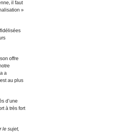
ne, il faut
alisation »
fidélisées
urs
son offre
notre
ma a
 est au plus
rès d’une
t à très fort
 le sujet,