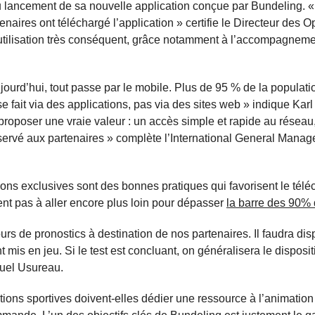
s du lancement de sa nouvelle application conçue par Bundeling. 
naires ont téléchargé l’application » certifie le Directeur des O
d’utilisation très conséquent, grâce notamment à l’accompagnem
ourd’hui, tout passe par le mobile. Plus de 95 % de la populati
e fait via des applications, pas via des sites web » indique Karl
e proposer une vraie valeur : un accès simple et rapide au réseau
servé aux partenaires » complète l’International General Manag
ations exclusives sont des bonnes pratiques qui favorisent le té
itent pas à aller encore plus loin pour dépasser
la barre des 90% d
urs de pronostics à destination de nos partenaires. Il faudra di
t mis en jeu. Si le test est concluant, on généralisera le dispositi
muel Usureau.
isations sportives doivent-elles dédier une ressource à l’animation