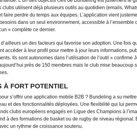
mmande. L’un des objectifs clés de Bundeling est justement le g
clubs utilisent déjà plusieurs outils au quotidien (emails, Wha
et faire perdre du temps aux équipes. L’application vient justem
es besoins dans un seul environnement, accessible à l’ensemble 
cun » complète ce dernier.
t d’ailleurs un des facteurs qui favorise son adoption. Une fois q
ent accéder à leur profil pour mettre à jour leurs informations, pu
nts. Ils sont autonomes dans l’utilisation de l’outil » confirme 
ujourd’hui près de 150 membres mais le club mise beaucoup s
ses.
 À FORT POTENTIEL
pour s’offrir une application mobile B2B ? Bundeling a su mettr
seau et des fonctionnalités déployées. Une flexibilité qui lui perm
ès grands clubs européens engagés en Ligue des Champions à l’i
nd à des formations de basket ou de rugby de niveau régional.
 avec un rythme de croissance soutenu.