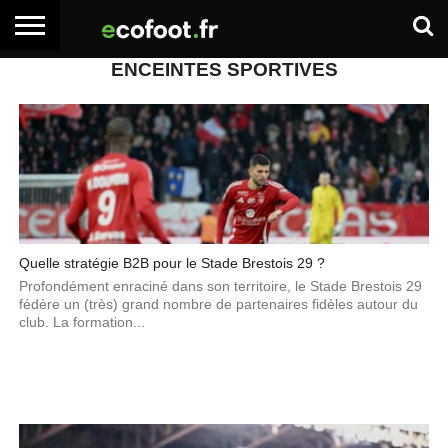
ENCEINTES SPORTIVES
ACCUEIL
ARTICLES
ADHÉSION
SE
EMPLOI
BOITE
PREMIUM
PREMIUM
CONNECTER
À
OUTILS
Quelle stratégie B2B pour le Stade Brestois 29 ?
Profondément enraciné dans son territoire, le Stade Brestois 29
fédère un (très) grand nombre de partenaires fidèles autour du
club. La formation...