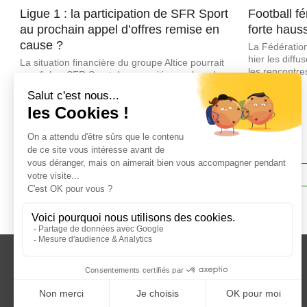
Ligue 1 : la participation de SFR Sport
Football fé
au prochain appel d’offres remise en
forte haus
cause ?
La Fédération
hier les diff
La situation financière du groupe Altice pourrait
les rencontre
empêcher SFR Sport de se positionner lors du
féminine...
prochain appel d’offres concernant les droits
TV...