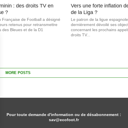
minin : des droits TV en
Vers une forte inflation d
se ?
de la Liga ?
 Française de Football a désigné
Le patron de la ligue espagnole
useurs retenus pour retransmettre
dernièrement dévoilé ses objecti
s des Bleues et de la D1
concernant les prochains appels
droits TV...
MORE POSTS
Pour toute demande d'information ou de désabonnement :
sav@ecofoot.fr