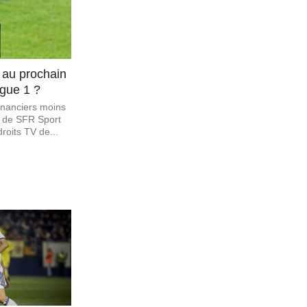
l au prochain
igue 1 ?
financiers moins
n de SFR Sport
roits TV de...