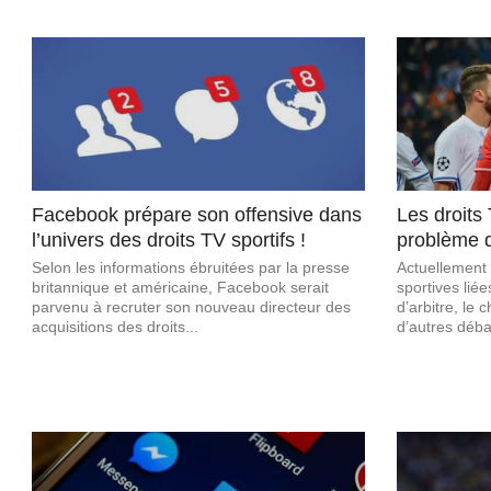
Facebook prépare son offensive dans
Les droits
l’univers des droits TV sportifs !
problème d
Selon les informations ébruitées par la presse
Actuellement 
britannique et américaine, Facebook serait
sportives lié
parvenu à recruter son nouveau directeur des
d’arbitre, le
acquisitions des droits...
d’autres débat