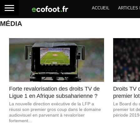
ACCUEIL
ARTICLES
MÉDIA
Forte revalorisation des droits TV de
Droits TV 
Ligue 1 en Afrique subsaharienne ?
premier lot
La nouvelle direction exécutive de la LFP a
Le Board du c
réussi son premier gros coup dans le domaine
premier lot d
audiovisuel en parvenant à revaloriser
période 2019-
fortement...