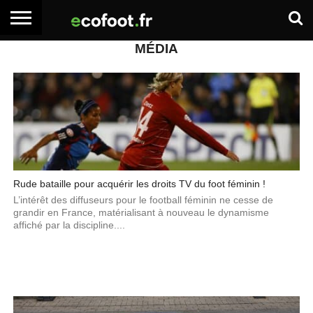
MÉDIA
ACCUEIL
ARTICLES
ADHÉSION
SE
EMPLOI
BOITE
PREMIUM
PREMIUM
CONNECTER
À
OUTILS
Rude bataille pour acquérir les droits TV du foot féminin !
L’intérêt des diffuseurs pour le football féminin ne cesse de
grandir en France, matérialisant à nouveau le dynamisme
affiché par la discipline....