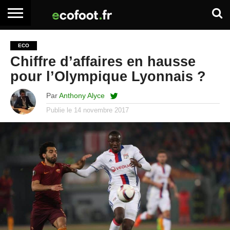
ACCUEIL
ARTICLES
ADHÉSION
SE
EMPLOI
BOITE
ECO
PREMIUM
PREMIUM
CONNECTER
À
Chiffre d’affaires en hausse
OUTILS
pour l’Olympique Lyonnais ?
Par
Anthony Alyce
Publie le
14 novembre 2017