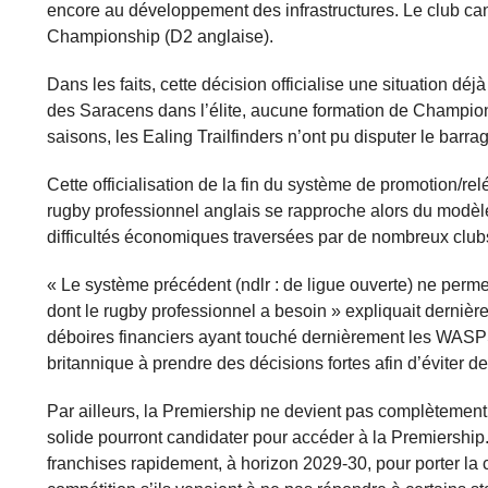
encore au développement des infrastructures. Le club ca
Championship (D2 anglaise).
Dans les faits, cette décision officialise une situation dé
des Saracens dans l’élite, aucune formation de Champio
saisons, les Ealing Trailfinders n’ont pu disputer le barr
Cette officialisation de la fin du système de promotion/
rugby professionnel anglais se rapproche alors du modèl
difficultés économiques traversées par de nombreux clubs 
« Le système précédent (ndlr : de ligue ouverte) ne permetta
dont le rugby professionnel a besoin » expliquait derniè
déboires financiers ayant touché dernièrement les WASPS
britannique à prendre des décisions fortes afin d’éviter de
Par ailleurs, la Premiership ne devient pas complètemen
solide pourront candidater pour accéder à la Premiership
franchises rapidement, à horizon 2029-30, pour porter la