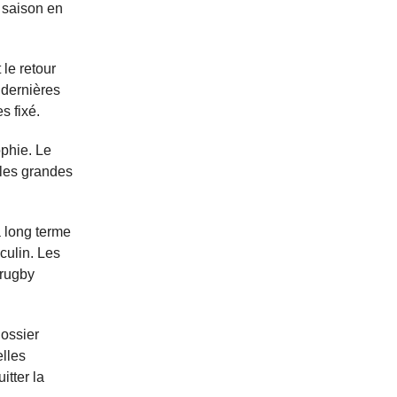
 saison en
 le retour
 dernières
s fixé.
ophie. Le
 les grandes
 à long terme
culin. Les
 rugby
dossier
elles
itter la