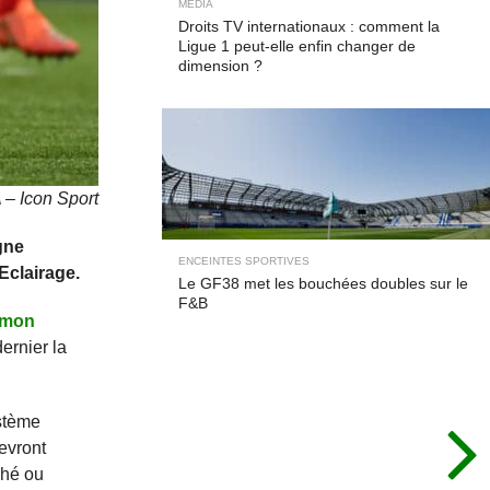
MÉDIA
Droits TV internationaux : comment la
Ligue 1 peut-elle enfin changer de
dimension ?
– Icon Sport
gne
ENCEINTES SPORTIVES
Eclairage.
Le GF38 met les bouchées doubles sur le
F&B
imon
ernier la
ystème
devront
ché ou