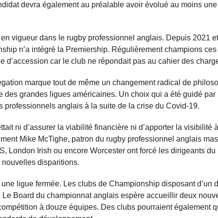
ndidat devra également au préalable avoir évolué au moins une
jà en vigueur dans le rugby professionnel anglais. Depuis 2021 et
nship n’a intégré la Premiership. Régulièrement champions ces
age d’accession car le club ne répondait pas au cahier des charge
relégation marque tout de même un changement radical de philos
e des grandes ligues américaines. Un choix qui a été guidé par
professionnels anglais à la suite de la crise du Covid-19.
it ni d’assurer la viabilité financière ni d’apporter la visibilité
rement Mike McTighe, patron du rugby professionnel anglais mas
, London Irish ou encore Worcester ont forcé les dirigeants du
 nouvelles disparitions.
t une ligue fermée. Les clubs de Championship disposant d’un 
. Le Board du championnat anglais espère accueillir deux nouv
 compétition à douze équipes. Des clubs pourraient également qu