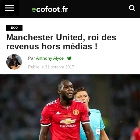
ACCUEIL
ARTICLES
ADHÉSION
SE
EMPLOI
BOITE
ECO
PREMIUM
PREMIUM
CONNECTER
À
Manchester United, roi des
OUTILS
revenus hors médias !
Par
Anthony Alyce
Publie le
31 octobre 2017