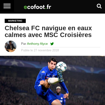
ACCUEIL
ARTICLES
ADHÉSION
SE
EMPLOI
BOITE
MARKETING
PREMIUM
PREMIUM
CONNECTER
À
Chelsea FC navigue en eaux
OUTILS
calmes avec MSC Croisières
Par
Anthony Alyce
Publie le
27 novembre 2018